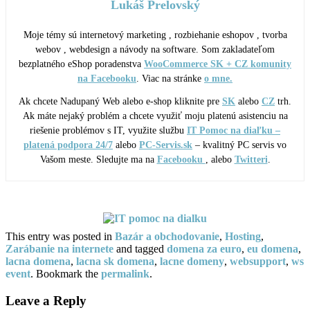
Lukáš Prelovský
Moje témy sú internetový marketing , rozbiehanie eshopov , tvorba
webov , webdesign a návody na software. Som zakladateľom
bezplatného eShop poradenstva
WooCommerce SK + CZ komunity
na Facebooku
. Viac na stránke
o mne.
Ak chcete Nadupaný Web alebo e-shop kliknite pre
SK
alebo
CZ
trh.
Ak máte nejaký problém a chcete využiť moju platenú asistenciu na
riešenie problémov s IT, využite službu
IT Pomoc na diaľku –
platená podpora 24/7
alebo
PC-Servis.sk
– kvalitný PC servis vo
Vašom meste. Sledujte ma na
Facebooku
, alebo
Twitteri
.
This entry was posted in
Bazár a obchodovanie
,
Hosting
,
Zarábanie na internete
and tagged
domena za euro
,
eu domena
,
lacna domena
,
lacna sk domena
,
lacne domeny
,
websupport
,
ws
event
. Bookmark the
permalink
.
Leave a Reply