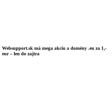
Skip to content
About me
Contact
IT Pomoc na diaľku
Tvorba webov a e-shopov
PC servis
BiznisTV.sk
Websupport.sk má mega akciu a domény .eu za 1,-
eur – len do zajtra