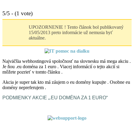
5/5 - (1 vote)
UPOZORNENIE ! Tento článok bol publikovaný
15/05/2013 preto informácie už nemusia byť
aktuálne.
Najväčšia webhostingová spoločnosť na slovnesku má mega akciu .
Je ňou .eu doména za 1 euro . Viacej informácií o tejto akcií si
môžete pozrieť v tomto článku .
Akcia je super tak kto má záujem o eu domény kupujte . Osobne eu
domény nepreferujem .
PODMIENKY AKCIE „.EU DOMÉNA ZA 1 EURO“