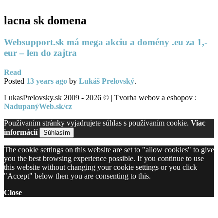
lacna sk domena
Websupport.sk má mega akciu a domény .eu za 1,-
eur – len do zajtra
Read
Posted
13 years
ago
by
Lukáš Prelovský
.
LukasPrelovsky.sk 2009 - 2026 © | Tvorba webov a eshopov :
NadupanýWeb.sk/cz
Používaním stránky vyjadrujete súhlas s používaním cookie.
Viac
informácií
Súhlasím
The cookie settings on this website are set to "allow cookies" to give
you the best browsing experience possible. If you continue to use
this website without changing your cookie settings or you click
"Accept" below then you are consenting to this.
Close