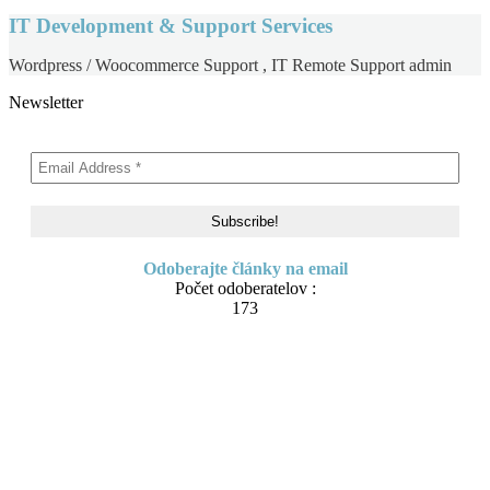
IT Development & Support Services
Wordpress / Woocommerce Support , IT Remote Support admin
Newsletter
Odoberajte články na email
Počet odoberatelov :
173
Skip to content
About me
Contact
IT Pomoc na diaľku
Tvorba webov a e-shopov
PC servis
BiznisTV.sk