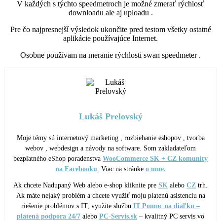
V každých s týchto speedmetroch je možné zmerať rýchlosť
downloadu ale aj uploadu .
Pre čo najpresnejší výsledok ukončite pred testom všetky ostatné
aplikácie používajúce Internet.
Osobne používam na meranie rýchlosti swan speedmeter .
Lukáš Prelovský
Moje témy sú internetový marketing , rozbiehanie eshopov , tvorba
webov , webdesign a návody na software. Som zakladateľom
bezplatného eShop poradenstva
WooCommerce SK + CZ komunity
na Facebooku
. Viac na stránke
o mne.
Ak chcete Nadupaný Web alebo e-shop kliknite pre
SK
alebo
CZ
trh.
Ak máte nejaký problém a chcete využiť moju platenú asistenciu na
riešenie problémov s IT, využite službu
IT Pomoc na diaľku –
platená podpora 24/7
alebo
PC-Servis.sk
– kvalitný PC servis vo