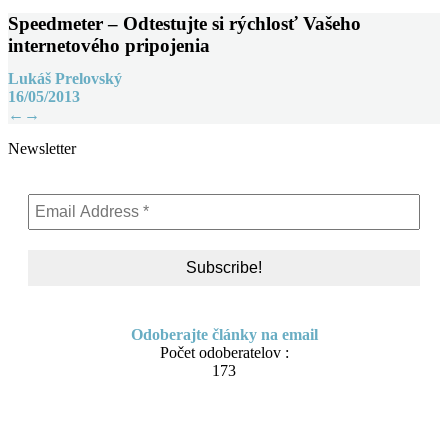
Speedmeter – Odtestujte si rýchlosť Vašeho
internetového pripojenia
Lukáš Prelovský
16/05/2013
Post
←
→
navigation
Newsletter
Odoberajte články na email
Počet odoberatelov :
173
Skip
About me
to
Contact
content
IT Pomoc na diaľku