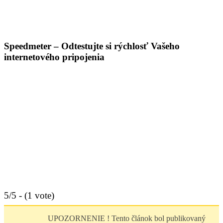
Tvorba webov a e-shopov
PC servis
BiznisTV.sk
Speedmeter – Odtestujte si rýchlosť Vašeho
internetového pripojenia
5/5 - (1 vote)
UPOZORNENIE ! Tento článok bol publikovaný