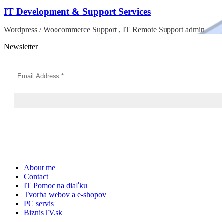
IT Development & Support Services
Wordpress / Woocommerce Support , IT Remote Support admin
Newsletter
Skip
About me
to
Contact
content
IT Pomoc na diaľku
Tvorba webov a e-shopov
PC servis
BiznisTV.sk