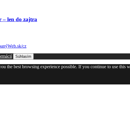
– len do zajtra
anýWeb.sk/cz
ormácií
Súhlasím
 you the best browsing experience possible. If you continue to use this