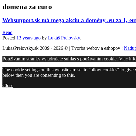
domena za euro
Websupport.sk má mega akciu a domény .eu za 1,-eur 
Read
Posted
13 years
ago
by
Lukáš Prelovský
.
LukasPrelovsky.sk 2009 - 2026 © | Tvorba webov a eshopov :
Nadup
Používaním stránky vyjadrujete súhlas s používaním cookie.
Viac inf
The cookie settings on this website are set to "allow cookies" to give
below then you are consenting to this.
Close