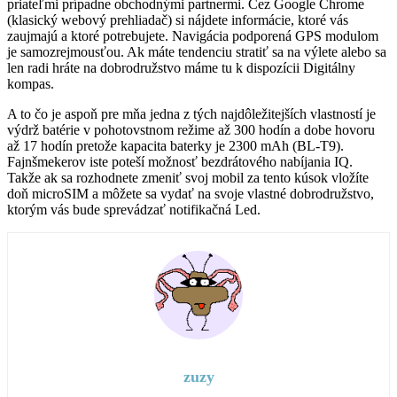
priateľmi prípadne obchodnými partnermi. Cez Google Chrome
(klasický webový prehliadač) si nájdete informácie, ktoré vás
zaujmajú a ktoré potrebujete. Navigácia podporená GPS modulom
je samozrejmousťou. Ak máte tendenciu stratiť sa na výlete alebo sa
len radi hráte na dobrodružstvo máme tu k dispozícii Digitálny
kompas.
A to čo je aspoň pre mňa jedna z tých najdôležitejších vlastností je
výdrž batérie v pohotovstnom režime až 300 hodín a dobe hovoru
až 17 hodín pretože kapacita baterky je 2300 mAh (BL-T9).
Fajnšmekerov iste poteší možnosť bezdrátového nabíjania IQ.
Takže ak sa rozhodnete zmeniť svoj mobil za tento kúsok vložíte
doň microSIM a môžete sa vydať na svoje vlastné dobrodružstvo,
ktorým vás bude sprevádzať notifikačná Led.
zuzy