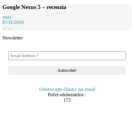
Google Nexus 5 – recenzia
zuzy
07/11/2019
Post
←
→
navigation
Newsletter
Odoberajte články na email
Počet odoberatelov :
173
Skip
About me
to
Contact
content
IT Pomoc na diaľku
Tvorba webov a e-shopov