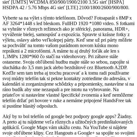
sieť [UMTS] WCDMA 850/900/1900/2100 3.5G sieť [HSPA]
HSDPA 42 / 5.76 Mbps 4G sieť [LTE] 2100/1800/2600/900/800.
Vyberte sa na výlet s týmto telefónom. Dôvod? Fotoaparát s 8MP x
AF 3264*1448 s led bleskom. FullHD 1920 *1080 video. S fotkami
sa vyhráte v rôznych režimoch ako je sférický, panorama, HDR+,
vyváženie bielej, samospúsť a expozícia. Spravte si krásne fotky z
výletu, oslavy alebo veľkolepej párty. Keď sme už pri párty môžete
sa pochváliť na tomto vašom parádnom novom kúsku mono
reprákmi a 2 microfónmi. A máme tu aj druhý foťák ale len s
1,3MPx 1280*960 čo stačí na videohovory. Pri zábave stále
ostaneme. Svoju obľúbenú hudbu majte stále so sebou, zapojíte si
sluchátka do 3,5 mm jack alebo bezdrátové cez Bluetooth A2DP.
Keďže sem tam treba aj trochu pracovať a k tomu radi používame
svoj múdry telefón tak si pekne kontakty zotriedime do adresára, v
kalendári si zorganizujeme schôdzky a pripomienky, nastavíme si na
ráno budík aby sme nezaspali a pre istotu na vybrovanie. Na
priateľov si nastavíme vlastné špecifické zvonenia a keď nemôžeme
telefón držať pri hovore v ruke a nemáme pripojené HandsFree tak
si pustíme hlasitý odposluch.
Aký by to bol telefón od google bez podpory google apps? Žiadny.
A preto aj tu nájdeme veľa rôznych a užitočných predinštalovaných
aplikácií. Google Maps vám ukážu cestu. Na YouTube si nájdete
svoje obľúbene klipy. Cez Hangouts a Google+ sa spojíte so svojimi