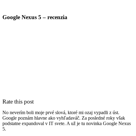
PC servis
BiznisTV.sk
Google Nexus 5 – recenzia
Rate this post
No neverím boli moje prvé slová, ktoré mi ozaj vypadli z úst.
Google poznám hlavne ako vyhľadaváč. Za posledné roky však
podstatne expandoval v IT svete. A už je tu novinka Google Nexus
5.