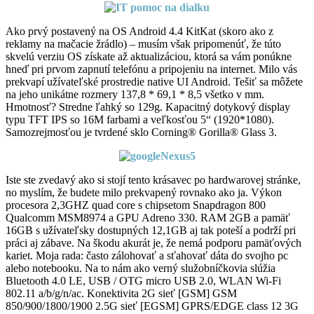
Ako prvý postavený na OS Android 4.4 KitKat (skoro ako z
reklamy na mačacie žrádlo) – musím však pripomenúť, že túto
skvelú verziu OS získate až aktualizáciou, ktorá sa vám ponúkne
hneď pri prvom zapnutí telefónu a pripojeniu na internet. Milo vás
prekvapí užívateľské prostredie native UI Android. Tešiť sa môžete
na jeho unikátne rozmery 137,8 * 69,1 * 8,5 všetko v mm.
Hmotnosť? Stredne ľahký so 129g. Kapacitný dotykový display
typu TFT IPS so 16M farbami a veľkosťou 5“ (1920*1080).
Samozrejmosťou je tvrdené sklo Corning® Gorilla® Glass 3.
Iste ste zvedavý ako si stojí tento krásavec po hardwarovej stránke,
no myslím, že budete milo prekvapený rovnako ako ja. Výkon
procesora 2,3GHZ quad core s chipsetom Snapdragon 800
Qualcomm MSM8974 a GPU Adreno 330. RAM 2GB a pamäť
16GB s užívateľsky dostupných 12,1GB aj tak poteší a podrží pri
práci aj zábave. Na škodu akurát je, že nemá podporu pamäťových
kariet. Moja rada: často zálohovať a sťahovať dáta do svojho pc
alebo notebooku. Na to nám ako verný služobníčkovia slúžia
Bluetooth 4.0 LE, USB / OTG micro USB 2.0, WLAN Wi-Fi
802.11 a/b/g/n/ac. Konektivita 2G sieť [GSM] GSM
850/900/1800/1900 2.5G sieť [EGSM] GPRS/EDGE class 12 3G