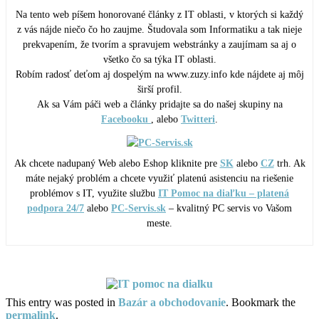
Na tento web píšem honorované články z IT oblasti, v ktorých si každý
z vás nájde niečo čo ho zaujme. Študovala som Informatiku a tak nieje
prekvapením, že tvorím a spravujem webstránky a zaujímam sa aj o
všetko čo sa týka IT oblasti.
Robím radosť deťom aj dospelým na www.zuzy.info kde nájdete aj môj
širší profil.
Ak sa Vám páči web a články pridajte sa do našej skupiny na
Facebooku
, alebo
Twitteri
.
Ak chcete nadupaný Web alebo Eshop kliknite pre
SK
alebo
CZ
trh. Ak
máte nejaký problém a chcete využiť platenú asistenciu na riešenie
problémov s IT, využite službu
IT Pomoc na diaľku – platená
podpora 24/7
alebo
PC-Servis.sk
– kvalitný PC servis vo Vašom
meste.
This entry was posted in
Bazár a obchodovanie
. Bookmark the
permalink
.