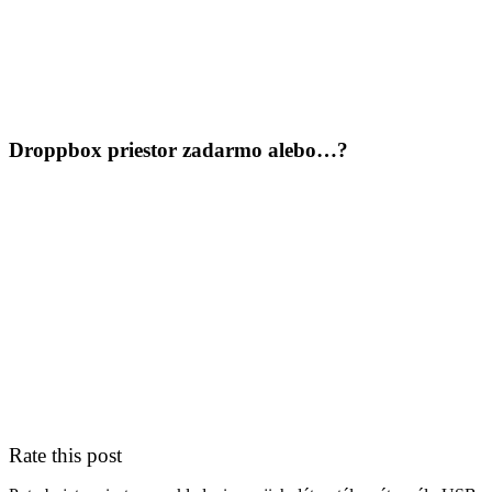
About me
Contact
IT Pomoc na diaľku
Tvorba webov a e-shopov
PC servis
BiznisTV.sk
Droppbox priestor zadarmo alebo…?
Rate this post