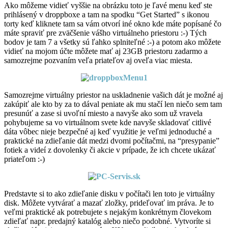
Ako môžeme vidieť vyššie na obrázku toto je ľavé menu keď ste
prihlásený v droppboxe a tam na spodku “Get Started” s ikonou
torty keď kliknete tam sa vám otvorí iné okno kde máte popísané čo
máte spraviť pre zväčšenie vášho virtuálneho priestoru :-) Tých
bodov je tam 7 a všetky sú ľahko splniteľné :-) a potom ako môžete
vidieť na mojom účte môžete mať aj 23GB priestoru zadarmo a
samozrejme pozvaním veľa priateľov aj oveľa viac miesta.
Samozrejme virtuálny priestor na uskladnenie vašich dát je možné aj
zakúpiť ale kto by za to dával peniate ak mu stačí len niečo sem tam
presunúť a zase si uvoľní miesto a navyše ako som už vravela
pohybujeme sa vo virtuálnom svete kde navyše skladovať citlivé
dáta vôbec nieje bezpečné aj keď využitie je veľmi jednoduché a
praktické na zdieľanie dát medzi dvomi počítačmi, na “presypanie”
fotiek a videí z dovolenky či akcie v prípade, že ich chcete ukázať
priateľom :-)
Predstavte si to ako zdieľanie disku v počítači len toto je virtuálny
disk. Môžete vytvárať a mazať zložky, prideľovať im práva. Je to
veľmi praktické ak potrebujete s nejakým konkrétnym človekom
zdieľať napr. predajný katalóg alebo niečo podobné. Vytvoríte si