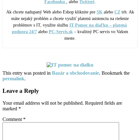
Facebooku
, alebo
Twitteri
.
Ak chcete nadupaný Web alebo Eshop kliknite pre
SK
alebo
CZ
trh. Ak
máte nejaký problém a chcete využiť platenú asistenciu na riešenie
problémov s IT, využite službu
IT Pomoc na diaľku – platená
podpora 24/7
alebo
PC-Servis.sk
– kvalitný PC servis vo Vašom
meste.
This entry was posted in
Bazár a obchodovanie
. Bookmark the
permalink
.
Leave a Reply
Your email address will not be published.
Required fields are
marked
*
Comment
*