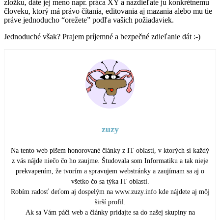
zložku, dáte jej meno napr. práca XY a nazdieľate ju konkrétnemu
človeku, ktorý má právo čítania, editovania aj mazania alebo mu tie
práve jednoducho “orežete” podľa vašich požiadaviek.
Jednoduché však? Prajem príjemné a bezpečné zdieľanie dát :-)
zuzy
Na tento web píšem honorované články z IT oblasti, v ktorých si každý
z vás nájde niečo čo ho zaujme. Študovala som Informatiku a tak nieje
prekvapením, že tvorím a spravujem webstránky a zaujímam sa aj o
všetko čo sa týka IT oblasti.
Robím radosť deťom aj dospelým na www.zuzy.info kde nájdete aj môj
širší profil.
Ak sa Vám páči web a články pridajte sa do našej skupiny na