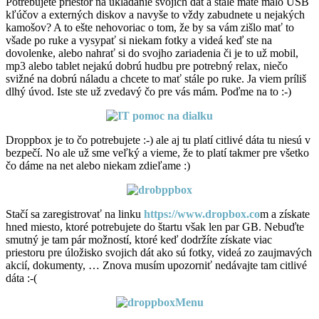
Potrebujete priestor na ukladanie svojich dát a stále máte málo USB
kľúčov a externých diskov a navyše to vždy zabudnete u nejakých
kamošov? A to ešte nehovoriac o tom, že by sa vám zišlo mať to
všade po ruke a vysypať si niekam fotky a videá keď ste na
dovolenke, alebo nahrať si do svojho zariadenia či je to už mobil,
mp3 alebo tablet nejakú dobrú hudbu pre potrebný relax, niečo
svižné na dobrú náladu a chcete to mať stále po ruke. Ja viem príliš
dlhý úvod. Iste ste už zvedavý čo pre vás mám. Poďme na to :-)
Droppbox je to čo potrebujete :-) ale aj tu platí citlivé dáta tu niesú v
bezpečí. No ale už sme veľký a vieme, že to platí takmer pre všetko
čo dáme na net alebo niekam zdieľame :)
Stačí sa zaregistrovať na linku
https://www.dropbox.co
m a získate
hned miesto, ktoré potrebujete do štartu však len par GB. Nebuďte
smutný je tam pár možností, ktoré keď dodržíte získate viac
priestoru pre úložisko svojich dát ako sú fotky, videá zo zaujmavých
akcií, dokumenty, … Znova musím upozorniť nedávajte tam citlivé
dáta :-(