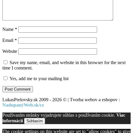
Name
*
Email
*
Website
Save my name, email, and website in this browser for the next
time I comment.
Yes, add me to your mailing list
LukasPrelovsky.sk 2009 - 2026 © | Tvorba webov a eshopov :
NadupanýWeb.sk/cz
Používaním stránky vyjadrujete súhlas s používaním cookie.
Viac
informácií
Súhlasím
The cookie settings on this website are set to "allow cookies" to give