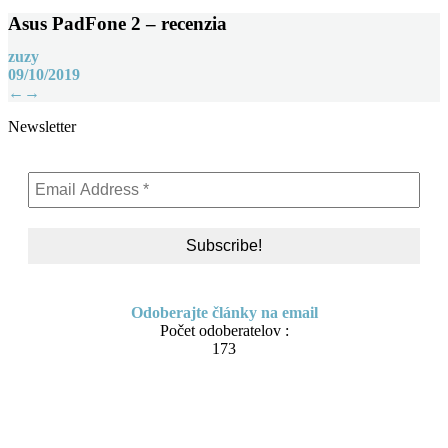
Asus PadFone 2 – recenzia
zuzy
09/10/2019
Post
←
→
navigation
Newsletter
Odoberajte články na email
Počet odoberatelov :
173
Skip
About me
to
Contact
content
IT Pomoc na diaľku
Tvorba webov a e-shopov