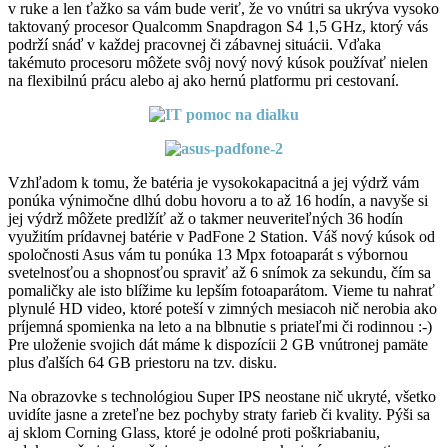
v ruke a len ťažko sa vám bude veriť, že vo vnútri sa ukrýva vysoko
taktovaný procesor Qualcomm Snapdragon S4 1,5 GHz, ktorý vás
podrží snáď v každej pracovnej či zábavnej situácii. Vďaka
takémuto procesoru môžete svôj nový nový kúsok používať nielen
na flexibilnú prácu alebo aj ako hernú platformu pri cestovaní.
Vzhľadom k tomu, že batéria je vysokokapacitná a jej výdrž vám
ponúka výnimočne dlhú dobu hovoru a to až 16 hodín, a navyše si
jej výdrž môžete predlžíť až o takmer neuveriteľných 36 hodín
využitím prídavnej batérie v PadFone 2 Station. Váš nový kúsok od
spoločnosti Asus vám tu ponúka 13 Mpx fotoaparát s výbornou
svetelnosťou a shopnosťou spraviť až 6 snímok za sekundu, čím sa
pomaličky ale isto blížime ku lepším fotoaparátom. Vieme tu nahrať
plynulé HD video, ktoré poteší v zimných mesiacoh nič nerobia ako
príjemná spomienka na leto a na blbnutie s priateľmi či rodinnou :-)
Pre uloženie svojich dát máme k dispozícii 2 GB vnútronej pamäte
plus ďalších 64 GB priestoru na tzv. disku.
Na obrazovke s technológiou Super IPS neostane nič ukryté, všetko
uvidíte jasne a zreteľne bez pochyby straty farieb či kvality. Pýši sa
aj sklom Corning Glass, ktoré je odolné proti poškriabaniu,