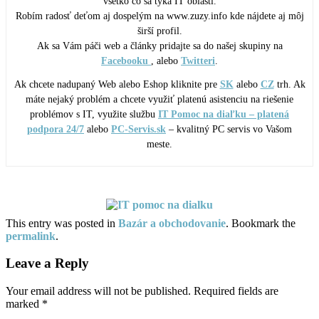
všetko čo sa týka IT oblasti.
Robím radosť deťom aj dospelým na www.zuzy.info kde nájdete aj môj
širší profil.
Ak sa Vám páči web a články pridajte sa do našej skupiny na
Facebooku
, alebo
Twitteri
.
Ak chcete nadupaný Web alebo Eshop kliknite pre
SK
alebo
CZ
trh. Ak
máte nejaký problém a chcete využiť platenú asistenciu na riešenie
problémov s IT, využite službu
IT Pomoc na diaľku – platená
podpora 24/7
alebo
PC-Servis.sk
– kvalitný PC servis vo Vašom
meste.
This entry was posted in
Bazár a obchodovanie
. Bookmark the
permalink
.
Leave a Reply
Your email address will not be published.
Required fields are
marked
*