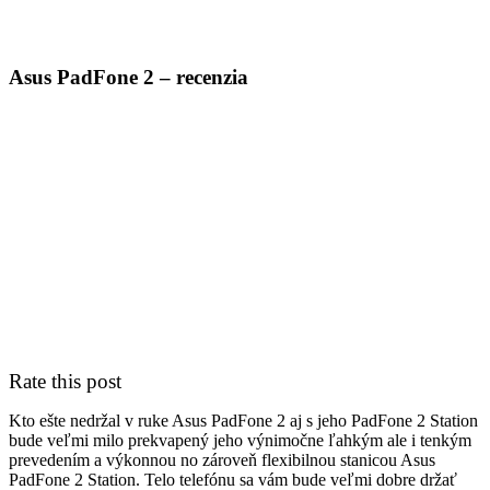
PC servis
BiznisTV.sk
Asus PadFone 2 – recenzia
Rate this post
Kto ešte nedržal v ruke Asus PadFone 2 aj s jeho PadFone 2 Station
bude veľmi milo prekvapený jeho výnimočne ľahkým ale i tenkým
prevedením a výkonnou no zároveň flexibilnou stanicou Asus
PadFone 2 Station. Telo telefónu sa vám bude veľmi dobre držať