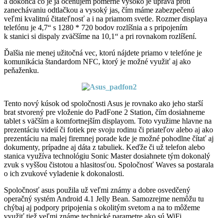
a dokonca čo je ja oceňujem pomerne vysoko je úprava proti
zanechávaniu odtlačkou a vysoký jas, čím máme zabezpečenú
veľmi kvalitnú čitateľnosť a i na priamom svetle. Rozmer displaya
telefónu je 4,7“ s 1280 * 720 bodov rozlíšnia a s pripojením
k stanici si dispaly zväčšíme na 10,1“ a pri rovnakom rozlíšení.
Ďalšia nie menej užitočná vec, ktorú nájdete priamo v telefóne je
komunikácia štandardom NFC, ktorý je možné využiť aj ako
peňaženku.
Tento nový kúsok od spoločnosti Asus je rovnako ako jeho starší
brat stvorený pre vloženie do PadFone 2 Station, čím dosiahneme
tablet s väčším a komfortnejším displayom. Toto využime hlavne na
prezentáciu videií či fotiek pre svoju rodinu či priateľov alebo aj ako
prezentáciu na malej firemnej porade kde je možné pohodlne čítať aj
dokumenty, prípadne aj dáta z tabuliek. Keďže či už telefon alebo
stanica využíva technológiu Sonic Master dosiahnete tým dokonalý
zvuk s vyššou čistotou a hlasitosťou. Spoločnosť Waves sa postarala
o ich zvukové vyladenie k dokonalosti.
Spoločnosť asus použila už veľmi známy a dobre osvedčený
operačný systém Android 4.1 Jelly Bean. Samozrejme nemôžu tu
chýbaj aj podpory pripojenia s okolitým svetom a na to môžeme
využiť tiež veľmi známe technické parametre ako sú WiFi