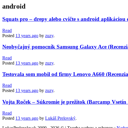
android
Squats pro – drepy alebo cvičte s android aplikáciou 
Read
Posted
13 years
ago
by
zuzy
.
Neobyčajný pomocník Samsung Galaxy Ace (Recenzi
Read
Posted
13 years
ago
by
zuzy
.
Testovala som mobil od firmy Lenovo A660 (Recenzia
Read
Posted
13 years
ago
by
zuzy
.
Vojta Roček – Súkromie je prežitok (Barcamp Vsetín
Read
Posted
13 years
ago
by
Lukáš Prelovský
.
LukasPrelovsky.sk 2009 - 2026 © | Tvorba webov a eshopov :
Nadup