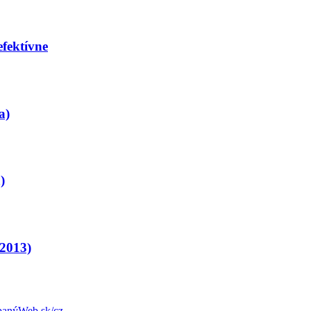
efektívne
a)
)
 2013)
anýWeb.sk/cz