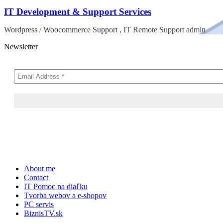
IT Development & Support Services
Wordpress / Woocommerce Support , IT Remote Support admin
Newsletter
Skip
About me
to
Contact
content
IT Pomoc na diaľku
Tvorba webov a e-shopov
PC servis
BiznisTV.sk