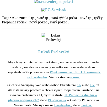
Tags : Ako zmeniť rp , staré rp , stará rýchla pošta , nové rp , rpčky ,
Prepnutie rpčiek , nový pokec , starý pokec .
Lukáš Prelovský
Moje témy sú internetový marketing , rozbiehanie eshopov , tvorba
webov , webdesign a návody na software. Som zakladateľom
bezplatného eShop poradenstva
WooCommerce SK + CZ komunity
na Facebooku
. Viac na stránke
o mne.
Ak chcete Nadupaný Web alebo e-shop kliknite pre
SK
alebo
CZ
trh.
Ak máte nejaký problém a chcete využiť moju platenú asistenciu na
riešenie problémov s IT, využite službu
IT Pomoc na diaľku –
platená podpora 24/7
alebo
PC-Servis.sk
– kvalitný PC servis vo
Vašom meste. Sledujte ma na
Facebooku
, alebo
Twitteri
.