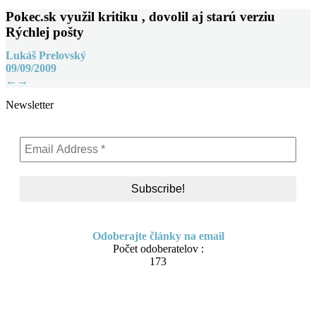
Pokec.sk využil kritiku , dovolil aj starú verziu
Rýchlej pošty
Lukáš Prelovský
09/09/2009
Post
←
→
navigation
Newsletter
Odoberajte články na email
Počet odoberatelov :
173
Skip
About me
to
Contact
content
IT Pomoc na diaľku