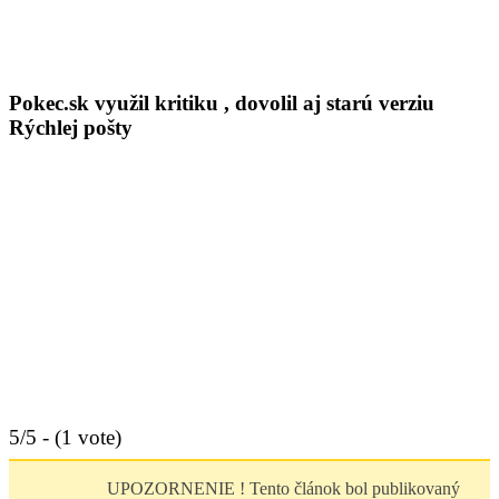
Tvorba webov a e-shopov
PC servis
BiznisTV.sk
Pokec.sk využil kritiku , dovolil aj starú verziu
Rýchlej pošty
5/5 - (1 vote)
UPOZORNENIE ! Tento článok bol publikovaný