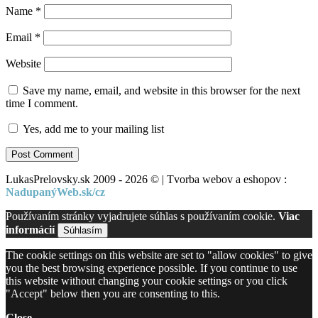
Name
*
Email
*
Website
Save my name, email, and website in this browser for the next
time I comment.
Yes, add me to your mailing list
LukasPrelovsky.sk 2009 - 2026 © | Tvorba webov a eshopov :
NadupanýWeb.sk/cz
Používaním stránky vyjadrujete súhlas s používaním cookie.
Viac
informácií
Súhlasím
The cookie settings on this website are set to "allow cookies" to give
you the best browsing experience possible. If you continue to use
this website without changing your cookie settings or you click
"Accept" below then you are consenting to this.
Close