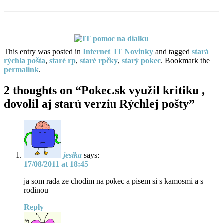
This entry was posted in
Internet
,
IT Novinky
and tagged
stará
rýchla pošta
,
staré rp
,
staré rpčky
,
starý pokec
. Bookmark the
permalink
.
2 thoughts on “
Pokec.sk využil kritiku ,
dovolil aj starú verziu Rýchlej pošty
”
jesika
says:
17/08/2011 at 18:45
ja som rada ze chodim na pokec a pisem si s kamosmi a s
rodinou
Reply