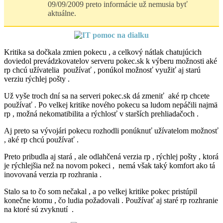
09/09/2009 preto informácie už nemusia byť
aktuálne.
Kritika sa dočkala zmien pokecu , a celkový nátlak chatujúcich
doviedol prevádzkovatelov serveru pokec.sk k výberu možnosti aké
rp chcú užívatelia používať , ponúkol možnosť využiť aj starú
verziu rýchlej pošty .
Už vyše troch dní sa na serveri pokec.sk dá zmeniť aké rp chcete
používať . Po velkej kritike nového pokecu sa ludom nepáčili najmä
rp , možná nekomatibilita a rýchlosť v starších prehliadačoch .
Aj preto sa vývojári pokecu rozhodli ponúknuť užívatelom možnosť
, aké rp chcú používať .
Preto pribudla aj stará , ale odlahčená verzia rp , rýchlej pošty , ktorá
je rýchlejšia než na novom pokeci , nemá však taký komfort ako tá
inovovaná verzia rp rozhrania .
Stalo sa to čo som nečakal , a po velkej kritike pokec pristúpil
konečne ktomu , čo ludia požadovali . Používať aj staré rp rozhranie
na ktoré sú zvyknutí .