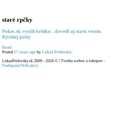
PC servis
BiznisTV.sk
staré rpčky
Pokec.sk využil kritiku , dovolil aj starú verziu
Rýchlej pošty
Read
Posted
17 years
ago
by
Lukáš Prelovský
.
LukasPrelovsky.sk 2009 - 2026 © | Tvorba webov a eshopov :
NadupanýWeb.sk/cz