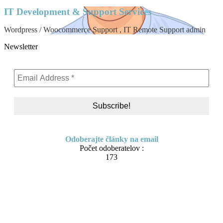
IT Development & Support Services
Wordpress / Woocommerce Support , IT Remote Support admin
Newsletter
Odoberajte články na email
Počet odoberatelov :
173
Skip to content
About me
Contact
IT Pomoc na diaľku
Tvorba webov a e-shopov