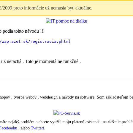
009 preto informácie už nemusia byť aktuálne.
o podla tohto návodu !!!
/wap.azet.sk/registracia.phtml
ý už nefachá . Toto je momentálne funkčné .
eshopov , tvorba webov , webdesign a návody na software. Som zakladateľom 
máte nejaký problém a chcete využiť moju platenú asistenciu na riešenie probl
Facebooku
, alebo
Twitteri
.