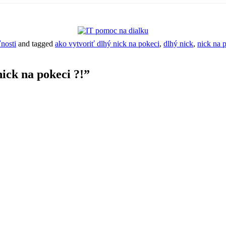
ľnosti
and tagged
ako vytvoriť dlhý nick na pokeci
,
dlhý nick
,
nick na 
ick na pokeci ?!
”