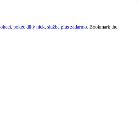
pokeci
,
pokec dlhý nick
,
služba plus zadarmo
. Bookmark the