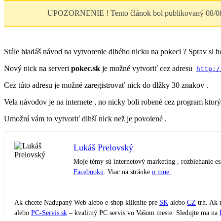
UPOZORNENIE ! Tento článok bol publikovaný 08/08/2
Stále hladáš návod na vytvorenie dlhého nicku na pokeci ? Sprav si h
Nový nick na serveri
pokec.sk
je možné vytvoriť cez adresu
http:/
Cez túto adresu je možné zaregistrovať nick do dlžky 30 znakov .
Vela návodov je na internete , no nicky boli robené cez program ktor
Umožní vám to vytvoriť dlhší nick než je povolené .
Lukáš Prelovský
Moje témy sú internetový marketing , rozbiehanie 
Facebooku
. Viac na stránke
o mne.
Ak chcete Nadupaný Web alebo e-shop kliknite pre
SK
alebo
CZ
trh. Ak 
alebo
PC-Servis.sk
– kvalitný PC servis vo Vašom meste. Sledujte ma na