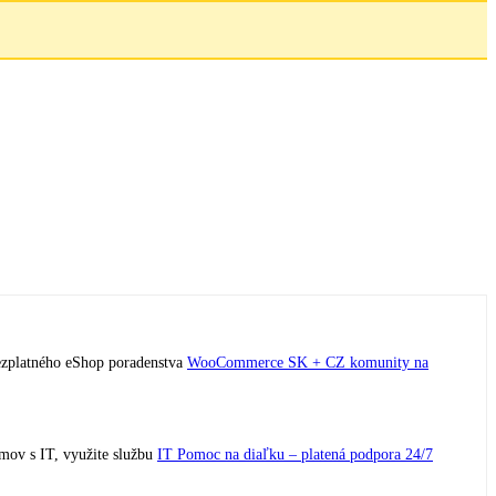
bezplatného eShop poradenstva
WooCommerce SK + CZ komunity na
émov s IT, využite službu
IT Pomoc na diaľku – platená podpora 24/7