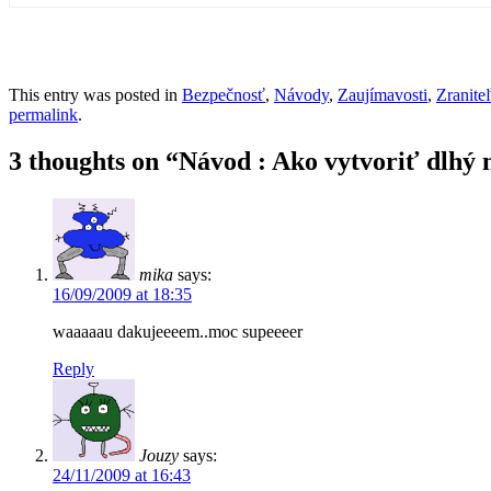
This entry was posted in
Bezpečnosť
,
Návody
,
Zaujímavosti
,
Zranite
permalink
.
3 thoughts on “
Návod : Ako vytvoriť dlhý n
mika
says:
16/09/2009 at 18:35
waaaaau dakujeeeem..moc supeeeer
Reply
Jouzy
says:
24/11/2009 at 16:43