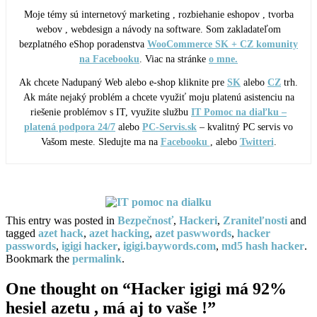
Moje témy sú internetový marketing , rozbiehanie eshopov , tvorba
webov , webdesign a návody na software. Som zakladateľom
bezplatného eShop poradenstva
WooCommerce SK + CZ komunity
na Facebooku
. Viac na stránke
o mne.
Ak chcete Nadupaný Web alebo e-shop kliknite pre
SK
alebo
CZ
trh.
Ak máte nejaký problém a chcete využiť moju platenú asistenciu na
riešenie problémov s IT, využite službu
IT Pomoc na diaľku –
platená podpora 24/7
alebo
PC-Servis.sk
– kvalitný PC servis vo
Vašom meste. Sledujte ma na
Facebooku
, alebo
Twitteri
.
This entry was posted in
Bezpečnosť
,
Hackeri
,
Zraniteľnosti
and
tagged
azet hack
,
azet hacking
,
azet paswwords
,
hacker
passwords
,
igigi hacker
,
igigi.baywords.com
,
md5 hash hacker
.
Bookmark the
permalink
.
One thought on “
Hacker igigi má 92%
hesiel azetu , má aj to vaše !
”