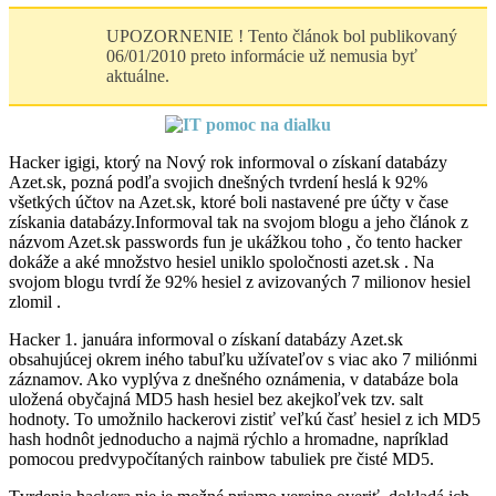
UPOZORNENIE ! Tento článok bol publikovaný
06/01/2010 preto informácie už nemusia byť
aktuálne.
Hacker igigi, ktorý na Nový rok informoval o získaní databázy
Azet.sk, pozná podľa svojich dnešných tvrdení heslá k 92%
všetkých účtov na Azet.sk, ktoré boli nastavené pre účty v čase
získania databázy.Informoval tak na svojom blogu a jeho článok z
názvom
Azet.sk passwords fun je ukážkou toho , čo tento hacker
dokáže a aké množstvo hesiel uniklo spoločnosti azet.sk . Na
svojom blogu tvrdí že 92% hesiel z avizovaných 7 milionov hesiel
zlomil .
Hacker 1. januára informoval o získaní databázy Azet.sk
obsahujúcej okrem iného tabuľku užívateľov s viac ako 7 miliónmi
záznamov. Ako vyplýva z dnešného oznámenia, v databáze bola
uložená obyčajná MD5 hash hesiel bez akejkoľvek tzv. salt
hodnoty. To umožnilo hackerovi zistiť veľkú časť hesiel z ich MD5
hash hodnôt jednoducho a najmä rýchlo a hromadne, napríklad
pomocou predvypočítaných rainbow tabuliek pre čisté MD5.