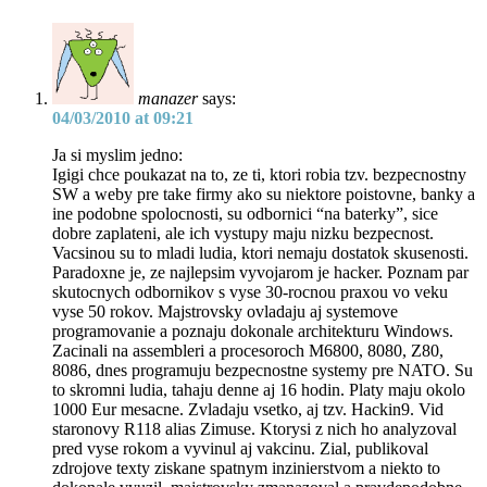
manazer
says:
04/03/2010 at 09:21
Ja si myslim jedno:
Igigi chce poukazat na to, ze ti, ktori robia tzv. bezpecnostny
SW a weby pre take firmy ako su niektore poistovne, banky a
ine podobne spolocnosti, su odbornici “na baterky”, sice
dobre zaplateni, ale ich vystupy maju nizku bezpecnost.
Vacsinou su to mladi ludia, ktori nemaju dostatok skusenosti.
Paradoxne je, ze najlepsim vyvojarom je hacker. Poznam par
skutocnych odbornikov s vyse 30-rocnou praxou vo veku
vyse 50 rokov. Majstrovsky ovladaju aj systemove
programovanie a poznaju dokonale architekturu Windows.
Zacinali na assembleri a procesoroch M6800, 8080, Z80,
8086, dnes programuju bezpecnostne systemy pre NATO. Su
to skromni ludia, tahaju denne aj 16 hodin. Platy maju okolo
1000 Eur mesacne. Zvladaju vsetko, aj tzv. Hackin9. Vid
staronovy R118 alias Zimuse. Ktorysi z nich ho analyzoval
pred vyse rokom a vyvinul aj vakcinu. Zial, publikoval
zdrojove texty ziskane spatnym inzinierstvom a niekto to