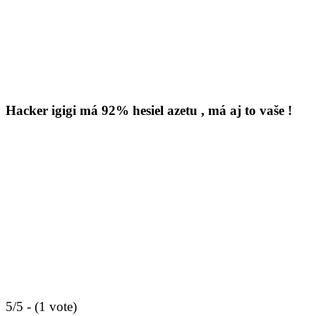
About me
Contact
IT Pomoc na diaľku
Tvorba webov a e-shopov
PC servis
BiznisTV.sk
Hacker igigi má 92% hesiel azetu , má aj to vaše !
5/5 - (1 vote)