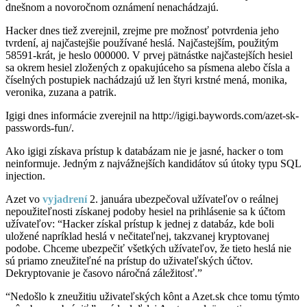
dnešnom a novoročnom oznámení nenachádzajú.
Hacker dnes tiež zverejnil, zrejme pre možnosť potvrdenia jeho
tvrdení, aj najčastejšie používané heslá. Najčastejším, použitým
58591-krát, je heslo 000000. V prvej pätnástke najčastejších hesiel
sa okrem hesiel zložených z opakujúceho sa písmena alebo čísla a
číselných postupiek nachádzajú už len štyri krstné mená, monika,
veronika, zuzana a patrik.
Igigi dnes informácie zverejnil na http://igigi.baywords.com/azet-sk-
passwords-fun/.
Ako igigi získava prístup k databázam nie je jasné, hacker o tom
neinformuje. Jedným z najvážnejších kandidátov sú útoky typu SQL
injection.
Azet vo
vyjadrení
2. januára ubezpečoval užívateľov o reálnej
nepoužiteľnosti získanej podoby hesiel na prihlásenie sa k účtom
užívateľov: “Hacker získal prístup k jednej z databáz, kde boli
uložené napríklad heslá v nečitateľnej, takzvanej kryptovanej
podobe. Chceme ubezpečiť všetkých užívateľov, že tieto heslá nie
sú priamo zneužiteľné na prístup do uživateľských účtov.
Dekryptovanie je časovo náročná záležitosť.”
“Nedošlo k zneužitiu uživateľských kônt a Azet.sk chce tomu týmto