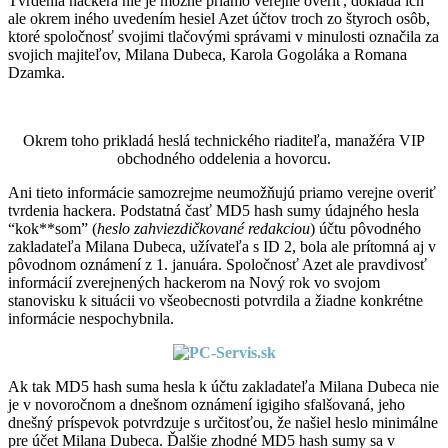
Tvrdenia hackera nie je možné priamo verejne overiť, dokladá ich
ale okrem iného uvedením hesiel Azet účtov troch zo štyroch osôb,
ktoré spoločnosť svojimi tlačovými správami v minulosti označila za
svojich majiteľov, Milana Dubeca, Karola Gogoláka a Romana
Dzamka.
Okrem toho prikladá heslá technického riaditeľa, manažéra VIP
obchodného oddelenia a hovorcu.
Ani tieto informácie samozrejme neumožňujú priamo verejne overiť
tvrdenia hackera. Podstatná časť MD5 hash sumy údajného hesla
“kok**som” (
heslo zahviezdičkované redakciou
) účtu pôvodného
zakladateľa Milana Dubeca, užívateľa s ID 2, bola ale prítomná aj v
pôvodnom oznámení z 1. januára. Spoločnosť Azet ale pravdivosť
informácií zverejnených hackerom na Nový rok vo svojom
stanovisku k situácii vo všeobecnosti potvrdila a žiadne konkrétne
informácie nespochybnila.
Ak tak MD5 hash suma hesla k účtu zakladateľa Milana Dubeca nie
je v novoročnom a dnešnom oznámení igigiho sfalšovaná, jeho
dnešný príspevok potvrdzuje s určitosťou, že našiel heslo minimálne
pre účet Milana Dubeca. Ďalšie zhodné MD5 hash sumy sa v