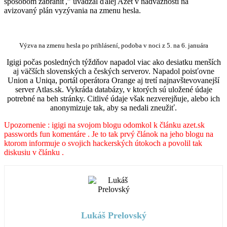
spôsobom zabrániť,” uvádzal ďalej Azet v nadväznosti na
avizovaný plán vyzývania na zmenu hesla.
Výzva na zmenu hesla po prihlásení, podoba v noci z 5. na 6. januára
Igigi počas posledných týždňov napadol viac ako desiatku menších
aj väčších slovenských a českých serverov. Napadol poisťovne
Union a Uniqa, portál operátora Orange aj tretí najnavštevovanejší
server Atlas.sk. Vykráda databázy, v ktorých sú uložené údaje
potrebné na beh stránky. Citlivé údaje však nezverejňuje, alebo ich
anonymizuje tak, aby sa nedali zneužiť.
Upozornenie : igigi na svojom blogu odomkol k článku azet.sk
passwords fun komentáre . Je to tak prvý článok na jeho blogu na
ktorom informuje o svojich hackerských útokoch a povolil tak
diskusiu v článku .
Lukáš Prelovský