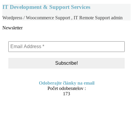
IT Development & Support Services
Wordpress / Woocommerce Support , IT Remote Support admin
Newsletter
Odoberajte články na email
Počet odoberatelov :
173
Skip
About me
to
Contact
content
IT Pomoc na diaľku
Tvorba webov a e-shopov
PC servis
BiznisTV.sk