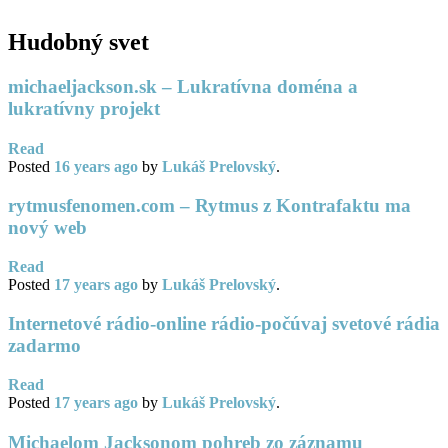
Hudobný svet
michaeljackson.sk – Lukratívna doména a
lukratívny projekt
Read
Posted
16 years
ago
by
Lukáš Prelovský
.
rytmusfenomen.com – Rytmus z Kontrafaktu ma
nový web
Read
Posted
17 years
ago
by
Lukáš Prelovský
.
Internetové rádio-online rádio-počúvaj svetové rádia
zadarmo
Read
Posted
17 years
ago
by
Lukáš Prelovský
.
Michaelom Jacksonom pohreb zo záznamu