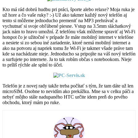
Kto má rád dobrú hudbu pri práci, športe alebo relaxe? Moja ruka je
už hore a čo vaše ruky? :-) Už ako takmer každý nový telefón aj
tento si môžeme jednoducho premeniť na MP3 prehrávač a
vychutnať si svoje obľúbené piesne. Vstup na 3.5mm sláchatkový
jack nám to hravo umožní. Z telefónu však môžeme spraviť aj Wi-Fi
hotspot čo je užitočné v prípade že máte mobilný internet v telefóne
a nesiete si zo sebou iné zariadenie, ktoré nemá mobilný internet a
ako na potvoru aj napriek tomu že Wi-Fi je takmer všade práve tam
kde sa nachádzate nieje. Jednoducho sa pripojíte na váš nový telefón
a surfujete po internete. Ja to tak robím občas s notebookom. Nieje
to príliš rýchle ale splní to účel.
Telefón je z novej rady takže treba počítať s tým, že tam dáte už len
microSIM. Osobne to nevidím ako prekážku. Mne sa v celku páči a
nebyť môjho stále nadupaného HTC určite idem preň do prvého
obchodu, ktorý mám po ruke.