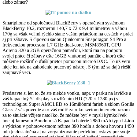
alebo zámer?
Smartphone od spoločnosti BlackBerry s operačným systémom
BlackBerry 10.2, rozmermi 140,7 x 72 x 9,4 milimetrov a váhou
170g sa však veľmi rýchlo stane vaším priatešom na cestách v práci
aj pri zábave. S čipovou sadou Qualcomm Snapdragon S4 Pro a
frekvenciou procesora 1.7 GHz dual-core, MSM8960T, GPU
Adreno 320 a 2GB operačnou pamaťou, ktorá ma na podporu
svojej práce či zábavy ešte 16GB vnútornej pamäte a ktorú ešte
môžeme rozšíriť o ďalší prietor pomocou microSDXC. To už veru
nieje len tak na zahodenie pracovný nástroj. S tým už sa dajú riešiť
zaujmavé veci.
Predstavte si len to, že ste niekde vonku, napr. v parku na lavičke a
váš kapacitný 5″ display s rozlíšením HD (720 × 1280 px) s
technológiou Super AMOLED so 16miliónmi farieb a sklom Gorilla
Glass 2 vás povedie ako váš rodič za ruku svetom internetu razom
za to situácie vžijete natoľko, že môžete byť v mysli kýmkoľvek
hoc aj Jamesom Bondom :-) Kapacita batérie 2880 mAh typu Li-ion
s výdržou v pohotovostnom režime 390 hodín a dobou hovoru 1450
min je dostatočná aj na zorganizovanie perfektnej oslavy pre svoje