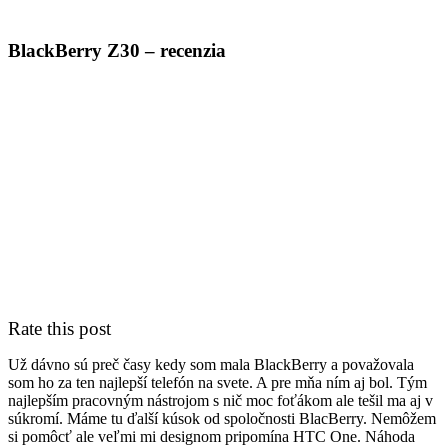
BiznisTV.sk
BlackBerry Z30 – recenzia
Rate this post
Už dávno sú preč časy kedy som mala BlackBerry a považovala
som ho za ten najlepší telefón na svete. A pre mňa ním aj bol. Tým
najlepším pracovným nástrojom s nič moc foťákom ale tešil ma aj v
súkromí. Máme tu ďalší kúsok od spoločnosti BlacBerry. Nemôžem
si pomôcť ale veľmi mi designom pripomína HTC One. Náhoda