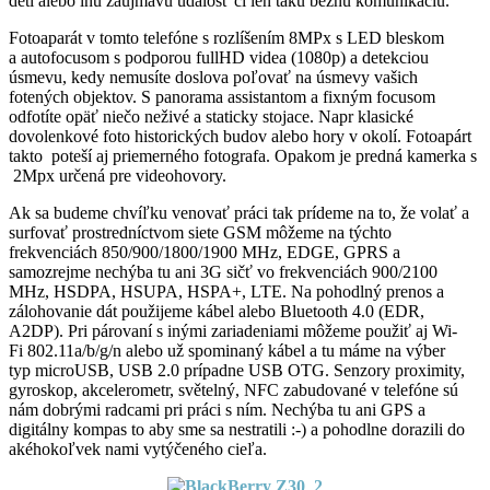
deti alebo inú zaujmavú udalosť či len takú bežnú komunikáciu.
Fotoaparát v tomto telefóne s rozlíšením 8MPx s LED bleskom
a autofocusom s podporou fullHD videa (1080p) a detekciou
úsmevu, kedy nemusíte doslova poľovať na úsmevy vašich
fotených objektov. S panorama assistantom a fixným focusom
odfotíte opäť niečo neživé a staticky stojace. Napr klasické
dovolenkové foto historických budov alebo hory v okolí. Fotoapárt
takto poteší aj priemerného fotografa. Opakom je predná kamerka s
2Mpx určená pre videohovory.
Ak sa budeme chvíľku venovať práci tak prídeme na to, že volať a
surfovať prostredníctvom siete GSM môžeme na týchto
frekvenciách 850/900/1800/1900 MHz, EDGE, GPRS a
samozrejme nechýba tu ani 3G sičť vo frekvenciách 900/2100
MHz, HSDPA, HSUPA, HSPA+, LTE. Na pohodlný prenos a
zálohovanie dát použijeme kábel alebo Bluetooth 4.0 (EDR,
A2DP). Pri párovaní s inými zariadeniami môžeme použiť aj Wi-
Fi 802.11a/b/g/n alebo už spominaný kábel a tu máme na výber
typ microUSB, USB 2.0 prípadne USB OTG. Senzory proximity,
gyroskop, akcelerometr, světelný, NFC zabudované v telefóne sú
nám dobrými radcami pri práci s ním. Nechýba tu ani GPS a
digitálny kompas to aby sme sa nestratili :-) a pohodlne dorazili do
akéhokoľvek nami vytýčeného cieľa.