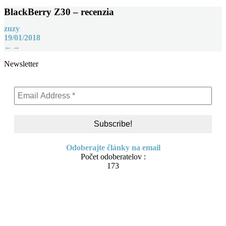
BlackBerry Z30 – recenzia
zuzy
19/01/2018
Post
←
→
navigation
Newsletter
Odoberajte články na email
Počet odoberatelov :
173
Skip
About me
to
Contact
content
IT Pomoc na diaľku
Tvorba webov a e-shopov
PC servis