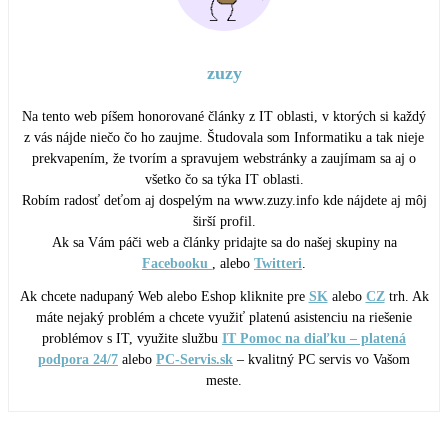
zuzy
Na tento web píšem honorované články z IT oblasti, v ktorých si každý
z vás nájde niečo čo ho zaujme. Študovala som Informatiku a tak nieje
prekvapením, že tvorím a spravujem webstránky a zaujímam sa aj o
všetko čo sa týka IT oblasti.
Robím radosť deťom aj dospelým na www.zuzy.info kde nájdete aj môj
širší profil.
Ak sa Vám páči web a články pridajte sa do našej skupiny na
Facebooku
, alebo
Twitteri
.
Ak chcete nadupaný Web alebo Eshop kliknite pre
SK
alebo
CZ
trh. Ak
máte nejaký problém a chcete využiť platenú asistenciu na riešenie
problémov s IT, využite službu
IT Pomoc na diaľku – platená
podpora 24/7
alebo
PC-Servis.sk
– kvalitný PC servis vo Vašom
meste.