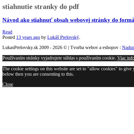
stiahnutie stranky do pdf
Návod ako stiahnuť obsah webovej stránky do form
Read
Posted
13 years
ago
by
Lukáš Prelovský
.
LukasPrelovsky.sk 2009 - 2026 © | Tvorba webov a eshopov :
Nadup
Používaním stránky vyjadrujete súhlas s používaním cookie.
Viac inf
The cookie settings on this website are set to "allow cookies" to give
below then you are consenting to this.
Close