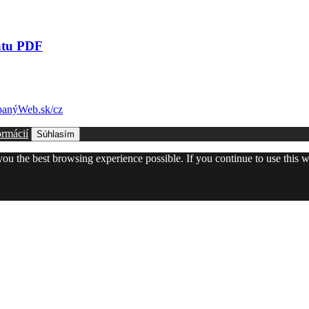
átu PDF
anýWeb.sk/cz
ormácií
Súhlasím
 you the best browsing experience possible. If you continue to use this