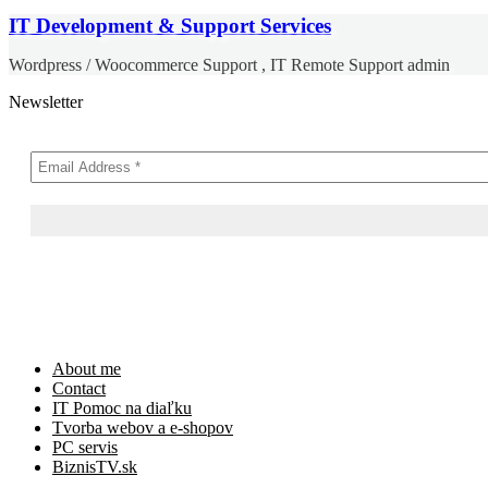
IT Development & Support Services
Wordpress / Woocommerce Support , IT Remote Support admin
Newsletter
Skip
About me
to
Contact
content
IT Pomoc na diaľku
Tvorba webov a e-shopov
PC servis
BiznisTV.sk