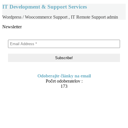
IT Development & Support Services
Wordpress / Woocommerce Support , IT Remote Support admin
Newsletter
Odoberajte články na email
Počet odoberatelov :
173
Skip to content
About me
Contact
IT Pomoc na diaľku
Tvorba webov a e-shopov