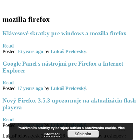
PC servis
BiznisTV.sk
mozilla firefox
Klávesové skratky pre windows a mozilla firefox
Read
Posted
16 years
ago
by
Lukáš Prelovský
.
Google Panel s nástrojmi pre Firefox a Internet
Explorer
Read
Posted
17 years
ago
by
Lukáš Prelovský
.
Nový Firefox 3.5.3 upozornuje na aktualizáciu flash
playera
Read
Posted
17 years
ago
by
Lukáš Prelovský
.
Používaním stránky vyjadrujete súhlas s používaním cookie.
Viac
Súhlasím
informácií
LukasPrelovsky.sk 2009 - 2026 © | Tvorba webov a eshopov :