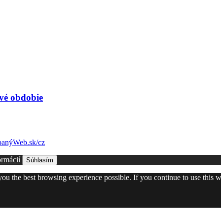
vé obdobie
anýWeb.sk/cz
ormácií
Súhlasím
 you the best browsing experience possible. If you continue to use this