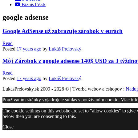
BiznisTV.sk
google adsense
Google AdSense už zobrazuje zárobok v eurách
Read
Posted
17 years
ago
by
Lukáš Prelovský
.
Môj Zárobok z google adsense 140$ USD za 3 týždno
Read
Posted
17 years
ago
by
Lukáš Prelovský
.
LukasPrelovsky.sk 2009 - 2026 © | Tvorba webov a eshopov :
Nadup
Používaním stránky vyjadrujete súhlas s používaním cookie.
Viac inf
The cookie settings on this website are set to "allow cookies" to give
below then you are consenting to this.
Close