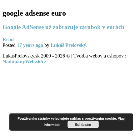
google adsense euro
Google AdSense už zobrazuje zárobok v eurách
Read
Posted
17 years
ago
by
Lukáš Prelovský
.
LukasPrelovsky.sk 2009 - 2026 © | Tvorba webov a eshopov :
NadupanýWeb.sk/cz
Používaním stránky vyjadrujete súhlas s používaním cookie.
Viac
Súhlasím
informácií