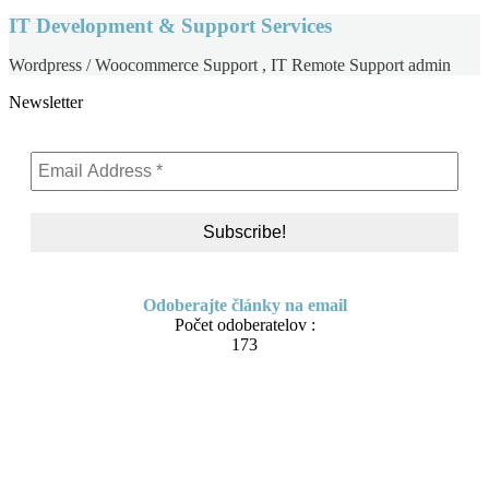
IT Development & Support Services
Wordpress / Woocommerce Support , IT Remote Support admin
Newsletter
Odoberajte články na email
Počet odoberatelov :
173
Skip
About me
to
Contact
content
IT Pomoc na diaľku
Tvorba webov a e-shopov
PC servis
BiznisTV.sk