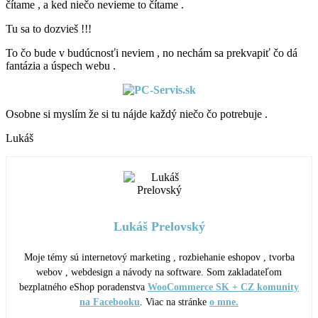
čítame , a ked niečo nevieme to čítame .
Tu sa to dozvieš !!!
To čo bude v budúcnosťi neviem , no nechám sa prekvapiť čo dá
fantázia a úspech webu .
Osobne si myslím že si tu nájde každý niečo čo potrebuje .
Lukáš
Lukáš Prelovský
Moje témy sú internetový marketing , rozbiehanie eshopov , tvorba
webov , webdesign a návody na software. Som zakladateľom
bezplatného eShop poradenstva
WooCommerce SK + CZ komunity
na Facebooku
. Viac na stránke
o mne.