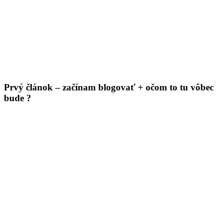
Skip to content
About me
Contact
IT Pomoc na diaľku
Tvorba webov a e-shopov
PC servis
BiznisTV.sk
Prvý článok – začínam blogovať + očom to tu vôbec
bude ?