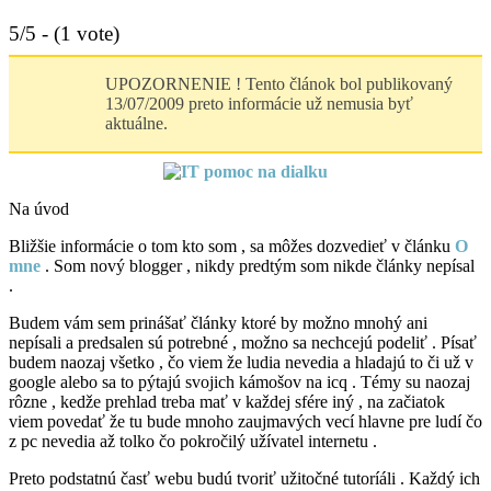
5/5 - (1 vote)
UPOZORNENIE ! Tento článok bol publikovaný
13/07/2009 preto informácie už nemusia byť
aktuálne.
Na úvod
Bližšie informácie o tom kto som , sa môžes dozvedieť v článku
O
mne
. Som nový blogger , nikdy predtým som nikde články nepísal
.
Budem vám sem prinášať články ktoré by možno mnohý ani
nepísali a predsalen sú potrebné , možno sa nechcejú podeliť . Písať
budem naozaj všetko , čo viem že ludia nevedia a hladajú to či už v
google alebo sa to pýtajú svojich kámošov na icq . Témy su naozaj
rôzne , kedže prehlad treba mať v každej sfére iný , na začiatok
viem povedať že tu bude mnoho zaujmavých vecí hlavne pre ludí čo
z pc nevedia až tolko čo pokročilý užívatel internetu .
Preto podstatnú časť webu budú tvoriť užitočné tutoríáli . Každý ich