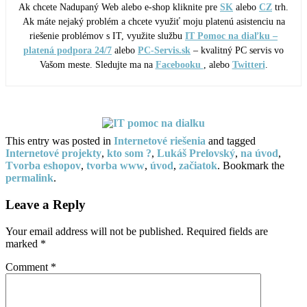
Ak chcete Nadupaný Web alebo e-shop kliknite pre
SK
alebo
CZ
trh.
Ak máte nejaký problém a chcete využiť moju platenú asistenciu na
riešenie problémov s IT, využite službu
IT Pomoc na diaľku –
platená podpora 24/7
alebo
PC-Servis.sk
– kvalitný PC servis vo
Vašom meste. Sledujte ma na
Facebooku
, alebo
Twitteri
.
This entry was posted in
Internetové riešenia
and tagged
Internetové projekty
,
kto som ?
,
Lukáš Prelovský
,
na úvod
,
Tvorba eshopov
,
tvorba www
,
úvod
,
začiatok
. Bookmark the
permalink
.
Leave a Reply
Your email address will not be published.
Required fields are
marked
*
Comment
*