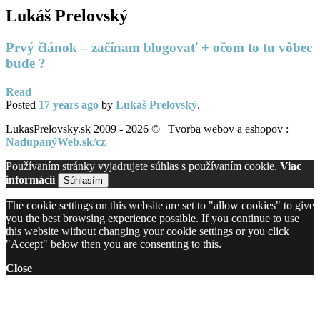
Lukáš Prelovský
Prvý článok – začínam blogovať + očom to tu vôbec
bude ?
Read
Posted
17 years
ago
by
Lukáš Prelovský
.
LukasPrelovsky.sk 2009 - 2026 © | Tvorba webov a eshopov :
NadupanýWeb.sk/cz
Používaním stránky vyjadrujete súhlas s používaním cookie.
Viac
informácií
Súhlasím
The cookie settings on this website are set to "allow cookies" to give
you the best browsing experience possible. If you continue to use
this website without changing your cookie settings or you click
"Accept" below then you are consenting to this.
Close