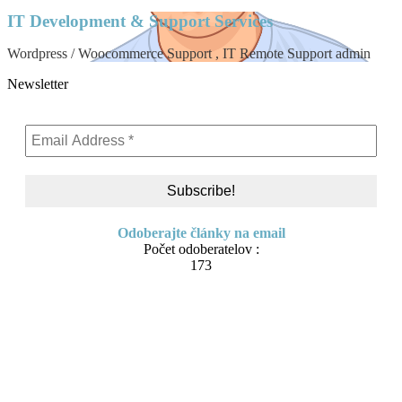
IT Development & Support Services
Wordpress / Woocommerce Support , IT Remote Support admin
Newsletter
Odoberajte články na email
Počet odoberatelov :
173
Skip
About me
to
Contact
content
IT Pomoc na diaľku
Tvorba webov a e-shopov
PC servis
BiznisTV.sk