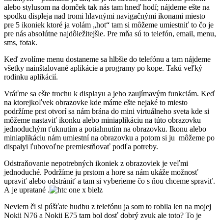
alebo stylusom na domček tak nás tam hneď hodí; nájdeme ešte na
spodku displeja nad tromi hlavnými navigačnými ikonami miesto
pre 5 ikoniek ktoré ja volám „hot“ tam si môžeme umiestniť to čo je
pre nás absolútne najdôležitejšie. Pre mňa sú to telefón, email, menu,
sms, fotak.
Keď zvolíme menu dostaneme sa hlbšie do telefónu a tam nájdeme
všetky nainštalované aplikácie a programy po kope. Takú veľký
rodinku aplikácií.
Vráťme sa ešte trochu k displayu a jeho zaujímavým funkciám. Keď
na ktorejkoľvek obrazovke kde máme ešte nejaké to miesto
podržíme prst otvorí sa nám brána do mini virtuálneho sveta kde si
môžeme nastaviť ikonku alebo miniaplikáciu na túto obrazovku
jednoduchým ťuknutím a potiahnutím na obrazovku. Ikonu alebo
miniaplikáciu nám umiestní na obrazovku a potom si ju môžeme po
dispalyi ľubovoľne premiestňovať podľa potreby.
Odstraňovanie nepotrebných ikoniek z obrazoviek je veľmi
jednoduché. Podržíme ju prstom a hore sa nám ukáže možnosť
upraviť alebo odstrániť a tam si vyberieme čo s ňou chceme spraviť.
A je upratané .
Neviem či si púšťate hudbu z telefónu ja som to robila len na mojej
Nokii N76 a Nokii E75 tam bol dosť dobrý zvuk ale toto? To je