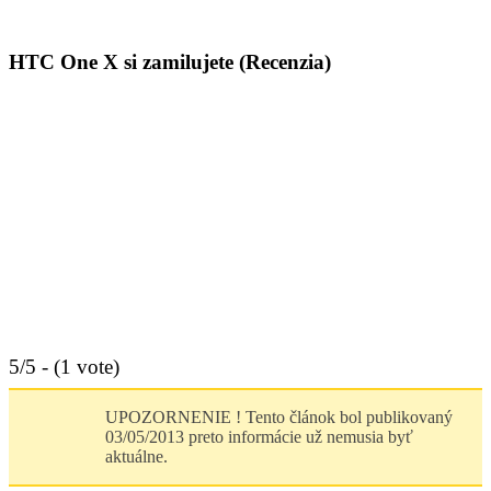
PC servis
BiznisTV.sk
HTC One X si zamilujete (Recenzia)
5/5 - (1 vote)
UPOZORNENIE ! Tento článok bol publikovaný
03/05/2013 preto informácie už nemusia byť
aktuálne.