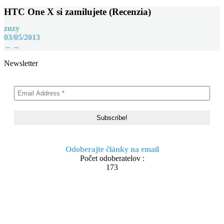
HTC One X si zamilujete (Recenzia)
zuzy
03/05/2013
Post
←
→
navigation
Newsletter
Odoberajte články na email
Počet odoberatelov :
173
Skip
About me
to
Contact
content
IT Pomoc na diaľku
Tvorba webov a e-shopov