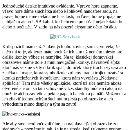
Jednoduché detské intuitívne ovládanie. Vpravo hore zapneme,
vľavo hore dáme sluchátka alebo káblikovú handsfree sadu, na
pravej hrane máme ovládanie hlasitosti, na ľavej hrane pripájame
nabíjačku alebo USB káblik keď chceme prenášať nejaké dáta do
alebo z počítača. V zadu na nás pozerá elegantné očko foťáku.
K dispozícií máme až 7 hlavných obrazoviek, som si vravela, že
načo mi to je, ak teraz máte pocit že ich tam už nemám miesto pre
ďalšie ikonky vôbec sa nemýlite. Na tej klasickej domovskej
obrazovke máme dole 3 mini navigačné ikonky, návratovú šípku
ktorá nás vezme vždy o krok späť, domček ktorý trochu vyzerá ako
značka na mape, ktorá symbolizuje zrútený hrad a trojicu uzatvára
ikonka preložených štvorčekov, ktorá nám vyvoláva „Nedávne
aplikácie“ Tam máte všetky aplikácie, ktoré už síce nemáte akože
otvorené ale oni sú tam schované v tzv. standby móde a čakajú na
použitie alebo zavretie a pekne papajú baterku a pamäť. Môžeme sa
ich zbaviť jednoduchým šuchnutím prsta po obrazovke a ich
vyhodením mimo display a tým sa zavrú.
Ale aby sme neodbočovali úlne, na najhlavnejšej obrazovke zo
siedmych – poznáme ju tak, že je na strede, keď ťukneme prstom