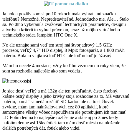
Ja nokia pozitív som si po 10 rokoch mala vybrať inú značku
telefónu? Nemožné. Nepredstaviteľné. Jednoducho nie. Ale… Stalo
sa. Po dlho vyberaní a zvažovaní technických parametrov, designu
a tvrdých kritérií to vyhral práve on, teraz už môjho virtuálneho
technického srdca šampión HTC One X.
No ale uznajte sami veď ten stroj má štvorjadrový 1,5 GHz
procesor, veľký 4,7” HD displej, 8 Mpix fotoaparát, a 1 800 mAh
batériu. Bola to vlajková loď HTC ale loď neloď je úžasný.
Mám ho necelé 4 mesiace, vždy keď ho vezmem do ruky viem, že
som sa rozhodla najlepšie ako som vedela .
Je síce dosť veľký a má 132g ale ten prehľadný, čisto farebný,
krásne ostrý display a jeho krivky stoja rozhodne za to. Má vstavanú
batériu, pamäť sa nedá rozšíriť SD kartou ale na to si človek
zvykne, mám tam nainštalovaných cez 80 aplikácií, ktoré
samozrejme všetky vôbec nepoužívam ale potrebujem ich tam mať
:-D Fotím len na to najlepšie rozlíšenie a stále aj po 3mes kedy
nafotím denne asi 15ks fotiek tam mám dosť miesta na uloženie
ďalších potrebných dát, fotiek alebo videí.