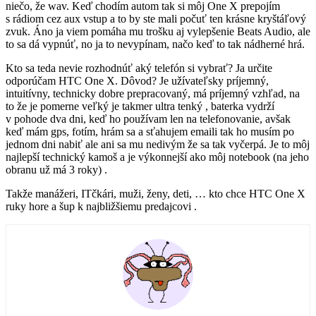
niečo, že wav. Keď chodím autom tak si môj One X prepojím
s rádiom cez aux vstup a to by ste mali počuť ten krásne kryštáľový
zvuk. Áno ja viem pomáha mu trošku aj vylepšenie Beats Audio, ale
to sa dá vypnúť, no ja to nevypínam, načo keď to tak nádherné hrá.
Kto sa teda nevie rozhodnúť aký telefón si vybrať? Ja určite
odporúčam HTC One X. Dôvod? Je užívateľsky príjemný,
intuitívny, technicky dobre prepracovaný, má príjemný vzhľad, na
to že je pomerne veľký je takmer ultra tenký , baterka vydrží
v pohode dva dni, keď ho používam len na telefonovanie, avšak
keď mám gps, fotím, hrám sa a sťahujem emaili tak ho musím po
jednom dni nabiť ale ani sa mu nedivým že sa tak vyčerpá. Je to môj
najlepší technický kamoš a je výkonnejší ako môj notebook (na jeho
obranu už má 3 roky) .
Takže manážeri, ITčkári, muži, ženy, deti, … kto chce HTC One X
ruky hore a šup k najbližšiemu predajcovi .