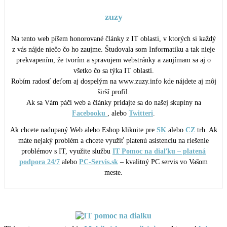
zuzy
Na tento web píšem honorované články z IT oblasti, v ktorých si každý
z vás nájde niečo čo ho zaujme. Študovala som Informatiku a tak nieje
prekvapením, že tvorím a spravujem webstránky a zaujímam sa aj o
všetko čo sa týka IT oblasti.
Robím radosť deťom aj dospelým na www.zuzy.info kde nájdete aj môj
širší profil.
Ak sa Vám páči web a články pridajte sa do našej skupiny na
Facebooku
, alebo
Twitteri
.
Ak chcete nadupaný Web alebo Eshop kliknite pre
SK
alebo
CZ
trh. Ak
máte nejaký problém a chcete využiť platenú asistenciu na riešenie
problémov s IT, využite službu
IT Pomoc na diaľku – platená
podpora 24/7
alebo
PC-Servis.sk
– kvalitný PC servis vo Vašom
meste.