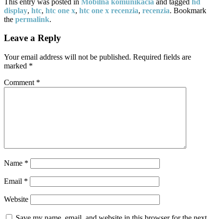
This entry was posted in
Mobilná komunikácia
and tagged
hd
display
,
htc
,
htc one x
,
htc one x recenzia
,
recenzia
. Bookmark
the
permalink
.
Leave a Reply
Your email address will not be published.
Required fields are
marked
*
Comment
*
Name
*
Email
*
Website
Save my name, email, and website in this browser for the next