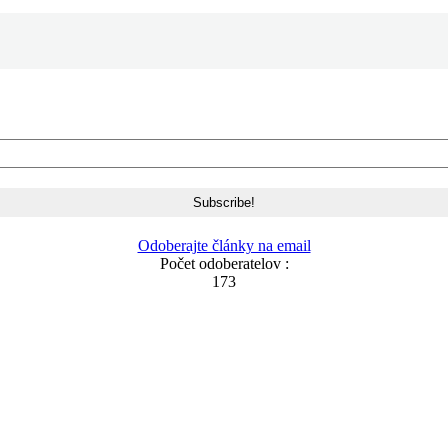
Odoberajte články na email
Počet odoberatelov :
173