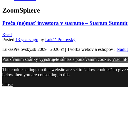
ZoomSphere
Prečo (ne)mať investora v startupe – Startup Summit
Read
Posted
13 years
ago
by
Lukáš Prelovský
.
LukasPrelovsky.sk 2009 - 2026 © | Tvorba webov a eshopov :
Nadup
Používaním stránky vyjadrujete súhlas s používaním cookie.
Viac inf
The cookie settings on this website are set to "allow cookies" to give
below then you are consenting to this.
Close