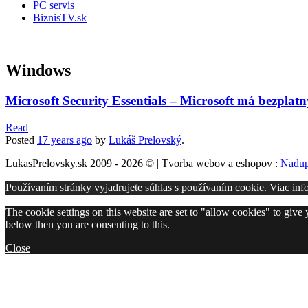
PC servis
BiznisTV.sk
Windows
Microsoft Security Essentials – Microsoft má bezplatn
Read
Posted
17 years
ago
by
Lukáš Prelovský
.
LukasPrelovsky.sk 2009 - 2026 © | Tvorba webov a eshopov :
Nadup
Používaním stránky vyjadrujete súhlas s používaním cookie.
Viac inf
The cookie settings on this website are set to "allow cookies" to give
below then you are consenting to this.
Close