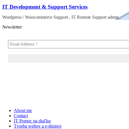
IT Development & Support Services
Wordpress / Woocommerce Support , IT Remote Support admin
Newsletter
Skip
About me
to
Contact
content
IT Pomoc na diaľku
Tvorba webov a e-shopov