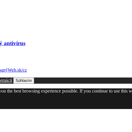
ý antivírus
anýWeb.sk/cz
ormácií
Súhlasím
 you the best browsing experience possible. If you continue to use this