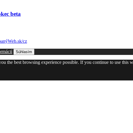
okec beta
anýWeb.sk/cz
ormácií
Súhlasím
 you the best browsing experience possible. If you continue to use this