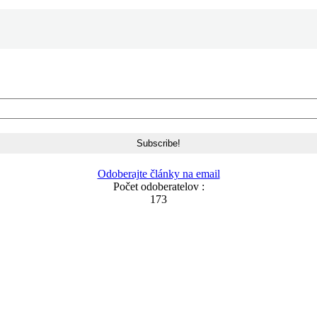
Odoberajte články na email
Počet odoberatelov :
173