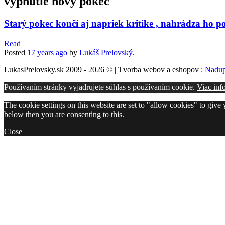
vypnutie nový pokec
Starý pokec končí aj napriek kritike , nahrádza ho p
Read
Posted
17 years
ago
by
Lukáš Prelovský
.
LukasPrelovsky.sk 2009 - 2026 © | Tvorba webov a eshopov :
Nadup
Používaním stránky vyjadrujete súhlas s používaním cookie.
Viac inf
The cookie settings on this website are set to "allow cookies" to give
below then you are consenting to this.
Close