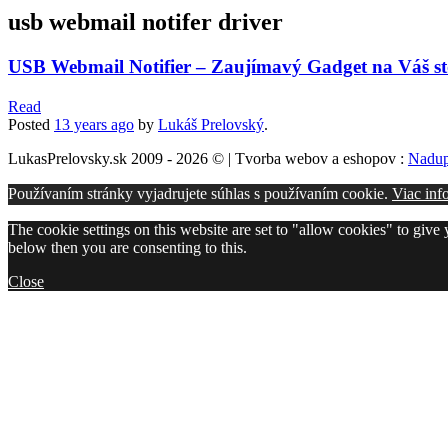
usb webmail notifer driver
USB Webmail Notifier – Zaujímavý Gadget na Váš st
Read
Posted
13 years
ago
by
Lukáš Prelovský
.
LukasPrelovsky.sk 2009 - 2026 © | Tvorba webov a eshopov :
Nadup
Používaním stránky vyjadrujete súhlas s používaním cookie.
Viac inf
The cookie settings on this website are set to "allow cookies" to give
below then you are consenting to this.
Close