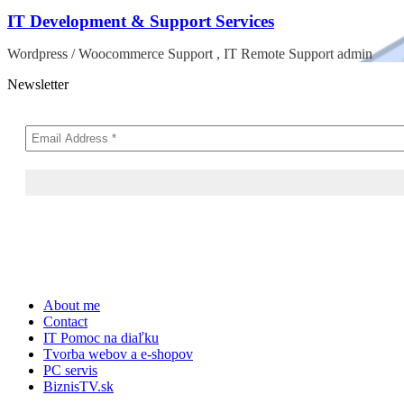
IT Development & Support Services
Wordpress / Woocommerce Support , IT Remote Support admin
Newsletter
Skip
About me
to
Contact
content
IT Pomoc na diaľku
Tvorba webov a e-shopov
PC servis
BiznisTV.sk