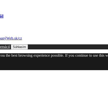
ôl
anýWeb.sk/cz
ormácií
Súhlasím
 you the best browsing experience possible. If you continue to use this