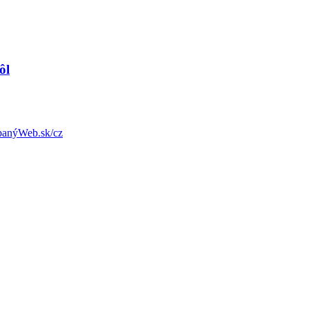
ôl
anýWeb.sk/cz