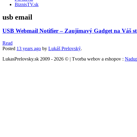
BiznisTV.sk
usb email
USB Webmail Notifier – Zaujímavý Gadget na Váš st
Read
Posted
13 years
ago
by
Lukáš Prelovský
.
LukasPrelovsky.sk 2009 - 2026 © | Tvorba webov a eshopov :
Nadup