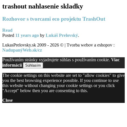
trashout nahlasenie skladky
Rozhovor s tvorcami eco projektu TrashOut
Read
Posted
11 years
ago
by
Lukáš Prelovský
.
LukasPrelovsky.sk 2009 - 2026 © | Tvorba webov a eshopov :
NadupanýWeb.sk/cz
Používaním stránky vyjadrujete súhlas s používaním cookie.
Viac
informácií
Súhlasím
The cookie settings on this website are set to "allow cookies" to give
you the best browsing experience possible. If you continue to use
this website without changing your cookie settings or you click
"Accept" below then you are consenting to this.
Close