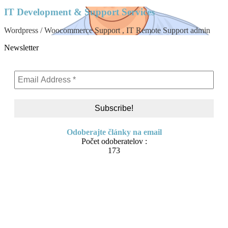
IT Development & Support Services
Wordpress / Woocommerce Support , IT Remote Support admin
Newsletter
Odoberajte články na email
Počet odoberatelov :
173
Skip
About me
to
Contact
content
IT Pomoc na diaľku
Tvorba webov a e-shopov
PC servis
BiznisTV.sk