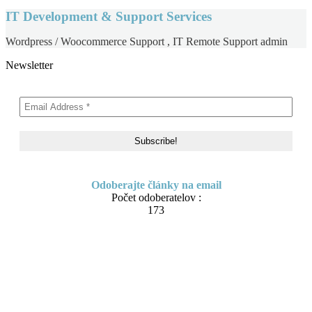
IT Development & Support Services
Wordpress / Woocommerce Support , IT Remote Support admin
Newsletter
Odoberajte články na email
Počet odoberatelov :
173
Skip to content
About me
Contact
IT Pomoc na diaľku
Tvorba webov a e-shopov