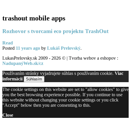
PC servis
BiznisTV.sk
trashout mobile apps
Rozhovor s tvorcami eco projektu TrashOut
Read
Posted
11 years
ago
by
Lukáš Prelovský
.
LukasPrelovsky.sk 2009 - 2026 © | Tvorba webov a eshopov :
NadupanýWeb.sk/cz
Používaním stránky vyjadrujete súhlas s používaním cookie.
Viac
informácií
Súhlasím
The cookie settings on this website are set to "allow cookies" to give
you the best browsing experience possible. If you continue to use
this website without changing your cookie settings or you click
"Accept" below then you are consenting to this.
Close