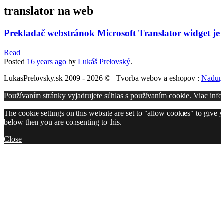
translator na web
Prekladač webstránok Microsoft Translator widget j
Read
Posted
16 years
ago
by
Lukáš Prelovský
.
LukasPrelovsky.sk 2009 - 2026 © | Tvorba webov a eshopov :
Nadup
Používaním stránky vyjadrujete súhlas s používaním cookie.
Viac inf
The cookie settings on this website are set to "allow cookies" to give
below then you are consenting to this.
Close