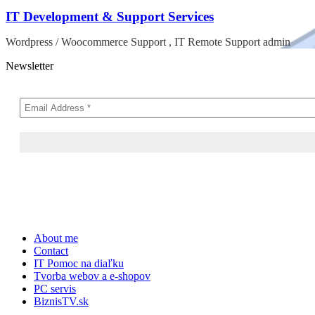
IT Development & Support Services
Wordpress / Woocommerce Support , IT Remote Support admin
Newsletter
Skip
About me
to
Contact
content
IT Pomoc na diaľku
Tvorba webov a e-shopov
PC servis
BiznisTV.sk