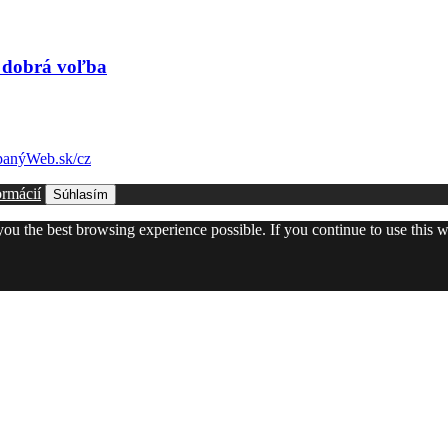
e dobrá voľba
anýWeb.sk/cz
ormácií
Súhlasím
 you the best browsing experience possible. If you continue to use this