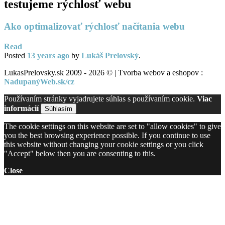
testujeme rýchlosť webu
Ako optimalizovať rýchlosť načítania webu
Read
Posted
13 years
ago
by
Lukáš Prelovský
.
LukasPrelovsky.sk 2009 - 2026 © | Tvorba webov a eshopov :
NadupanýWeb.sk/cz
Používaním stránky vyjadrujete súhlas s používaním cookie.
Viac
informácií
Súhlasím
The cookie settings on this website are set to "allow cookies" to give
you the best browsing experience possible. If you continue to use
this website without changing your cookie settings or you click
"Accept" below then you are consenting to this.
Close