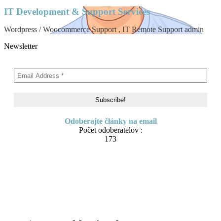
IT Development & Support Services
Wordpress / Woocommerce Support , IT Remote Support admin
Newsletter
Odoberajte články na email
Počet odoberatelov :
173
Skip
About me
to
Contact
content
IT Pomoc na diaľku
Tvorba webov a e-shopov
PC servis
BiznisTV.sk