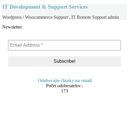
IT Development & Support Services
Wordpress / Woocommerce Support , IT Remote Support admin
Newsletter
Odoberajte články na email
Počet odoberatelov :
173
Skip to content
About me
Contact
IT Pomoc na diaľku
Tvorba webov a e-shopov