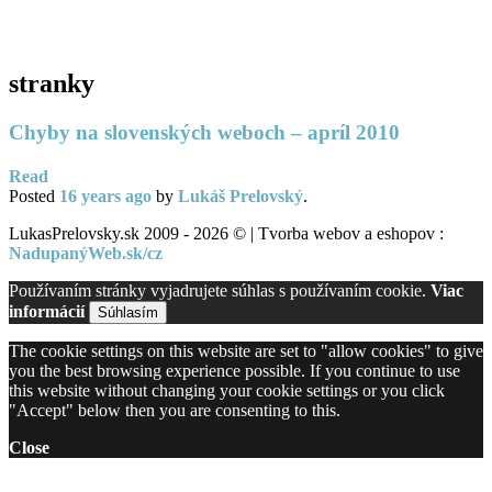
PC servis
BiznisTV.sk
stranky
Chyby na slovenských weboch – apríl 2010
Read
Posted
16 years
ago
by
Lukáš Prelovský
.
LukasPrelovsky.sk 2009 - 2026 © | Tvorba webov a eshopov :
NadupanýWeb.sk/cz
Používaním stránky vyjadrujete súhlas s používaním cookie.
Viac
informácií
Súhlasím
The cookie settings on this website are set to "allow cookies" to give
you the best browsing experience possible. If you continue to use
this website without changing your cookie settings or you click
"Accept" below then you are consenting to this.
Close