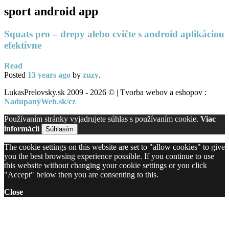
sport android app
Squats pro – drepy alebo cvičte s android aplikáciou
efektívne
Read
Posted
13 years
ago
by
zuzy
.
LukasPrelovsky.sk 2009 - 2026 © | Tvorba webov a eshopov :
NadupanýWeb.sk/cz
Používaním stránky vyjadrujete súhlas s používaním cookie.
Viac
informácií
Súhlasím
The cookie settings on this website are set to "allow cookies" to give
you the best browsing experience possible. If you continue to use
this website without changing your cookie settings or you click
"Accept" below then you are consenting to this.
Close