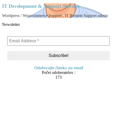
IT Development & Support Services
Wordpress / Woocommerce Support , IT Remote Support admin
Newsletter
Odoberajte články na email
Počet odoberatelov :
173
Skip
About me
to
Contact
content
IT Pomoc na diaľku
Tvorba webov a e-shopov
PC servis
BiznisTV.sk