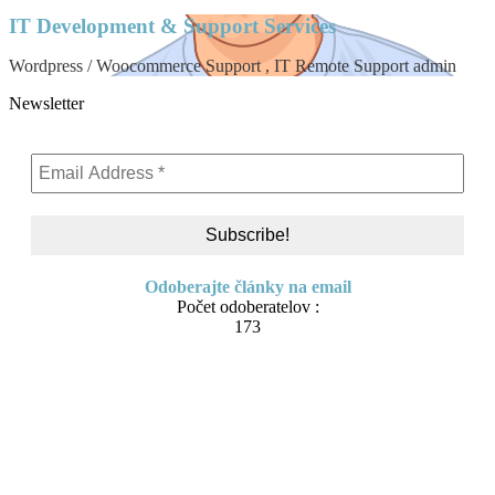
IT Development & Support Services
Wordpress / Woocommerce Support , IT Remote Support admin
Newsletter
Odoberajte články na email
Počet odoberatelov :
173
Skip
About me
to
Contact
content
IT Pomoc na diaľku
Tvorba webov a e-shopov
PC servis
BiznisTV.sk