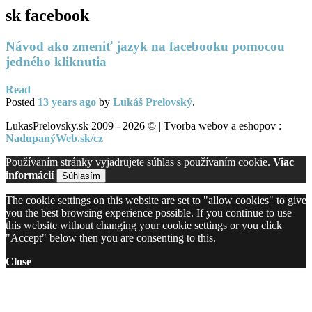
sk facebook
Návod ako zmeniť jazyk na facebooku pomocou
jedného kliknutia
Read
Posted
13 years
ago
by
Lukáš Prelovský
.
LukasPrelovsky.sk 2009 - 2026 © | Tvorba webov a eshopov :
NadupanýWeb.sk/cz
Používaním stránky vyjadrujete súhlas s používaním cookie.
Viac
informácií
Súhlasím
The cookie settings on this website are set to "allow cookies" to give
you the best browsing experience possible. If you continue to use
this website without changing your cookie settings or you click
"Accept" below then you are consenting to this.
Close