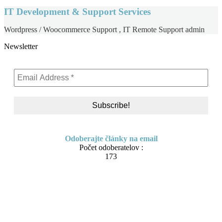
IT Development & Support Services
Wordpress / Woocommerce Support , IT Remote Support admin
Newsletter
Odoberajte články na email
Počet odoberatelov :
173
Skip
About me
to
Contact
content
IT Pomoc na diaľku
Tvorba webov a e-shopov
PC servis
BiznisTV.sk