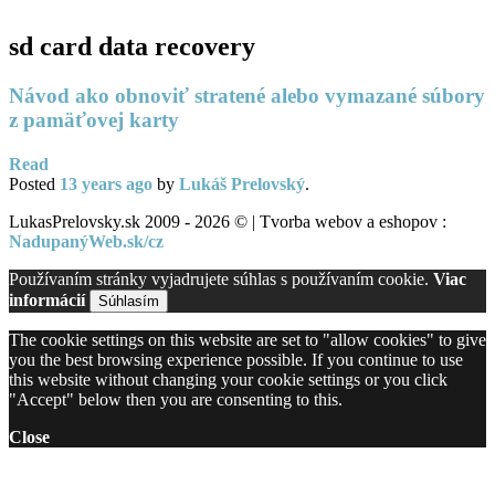
sd card data recovery
Návod ako obnoviť stratené alebo vymazané súbory
z pamäťovej karty
Read
Posted
13 years
ago
by
Lukáš Prelovský
.
LukasPrelovsky.sk 2009 - 2026 © | Tvorba webov a eshopov :
NadupanýWeb.sk/cz
Používaním stránky vyjadrujete súhlas s používaním cookie.
Viac
informácií
Súhlasím
The cookie settings on this website are set to "allow cookies" to give
you the best browsing experience possible. If you continue to use
this website without changing your cookie settings or you click
"Accept" below then you are consenting to this.
Close