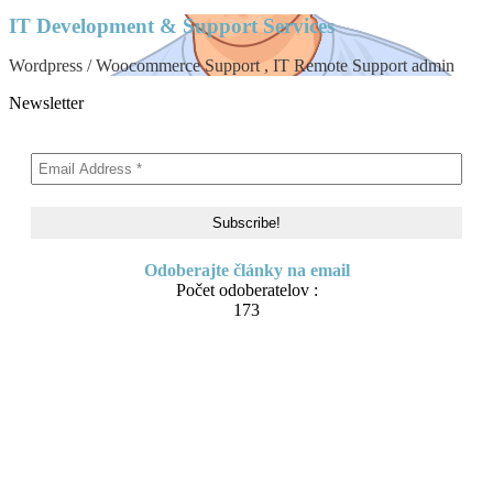
IT Development & Support Services
Wordpress / Woocommerce Support , IT Remote Support admin
Newsletter
Odoberajte články na email
Počet odoberatelov :
173
Skip to content
About me
Contact
IT Pomoc na diaľku
Tvorba webov a e-shopov
PC servis
BiznisTV.sk