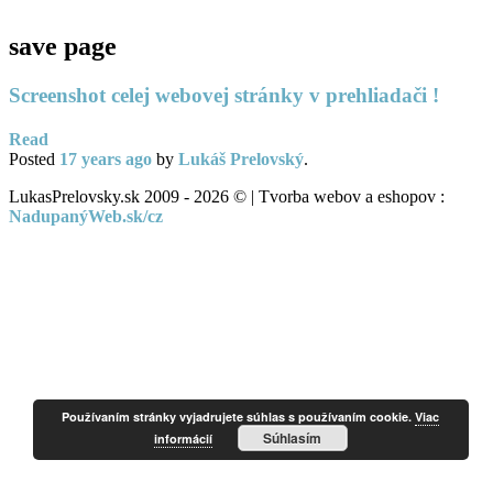
save page
Screenshot celej webovej stránky v prehliadači !
Read
Posted
17 years
ago
by
Lukáš Prelovský
.
LukasPrelovsky.sk 2009 - 2026 © | Tvorba webov a eshopov :
NadupanýWeb.sk/cz
Používaním stránky vyjadrujete súhlas s používaním cookie.
Viac
Súhlasím
informácií