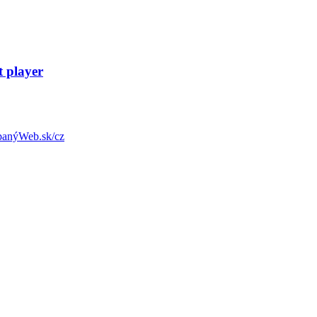
t player
anýWeb.sk/cz