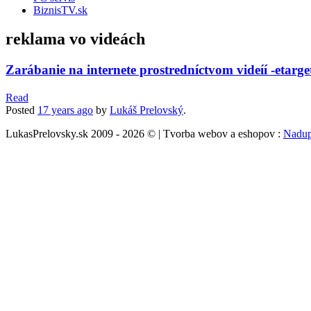
BiznisTV.sk
reklama vo videách
Zarábanie na internete prostredníctvom videíí -etarge
Read
Posted
17 years
ago
by
Lukáš Prelovský
.
LukasPrelovsky.sk 2009 - 2026 © | Tvorba webov a eshopov :
Nadup