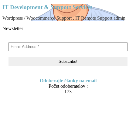
IT Development & Support Services
Wordpress / Woocommerce Support , IT Remote Support admin
Newsletter
Odoberajte články na email
Počet odoberatelov :
173
Skip
About me
to
Contact
content
IT Pomoc na diaľku
Tvorba webov a e-shopov
PC servis
BiznisTV.sk