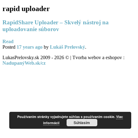
rapid uploader
RapidShare Uploader – Skvelý nástroj na
uploadovanie súborov
Read
Posted
17 years
ago
by
Lukáš Prelovský
.
LukasPrelovsky.sk 2009 - 2026 © | Tvorba webov a eshopov :
NadupanýWeb.sk/cz
Používaním stránky vyjadrujete súhlas s používaním cookie.
Viac
Súhlasím
informácií