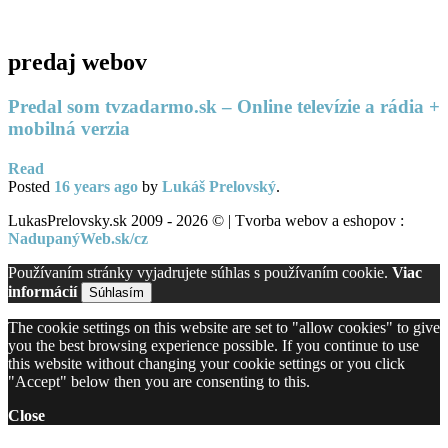
PC servis
BiznisTV.sk
predaj webov
Predal som tvzadarmo.sk – Online televízie a rádia +
mobilná verzia
Read
Posted
16 years
ago
by
Lukáš Prelovský
.
LukasPrelovsky.sk 2009 - 2026 © | Tvorba webov a eshopov :
NadupanýWeb.sk/cz
Používaním stránky vyjadrujete súhlas s používaním cookie.
Viac
informácií
Súhlasím
The cookie settings on this website are set to "allow cookies" to give
you the best browsing experience possible. If you continue to use
this website without changing your cookie settings or you click
"Accept" below then you are consenting to this.
Close