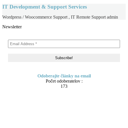
IT Development & Support Services
Wordpress / Woocommerce Support , IT Remote Support admin
Newsletter
Odoberajte články na email
Počet odoberatelov :
173
Skip to content
About me
Contact
IT Pomoc na diaľku
Tvorba webov a e-shopov