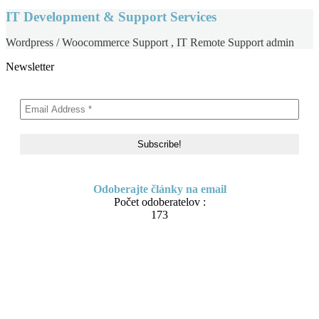
IT Development & Support Services
Wordpress / Woocommerce Support , IT Remote Support admin
Newsletter
Odoberajte články na email
Počet odoberatelov :
173
Skip
About me
to
Contact
content
IT Pomoc na diaľku
Tvorba webov a e-shopov
PC servis
BiznisTV.sk