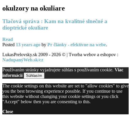
okulzory na okuliare
Tlačová správa : Kam na kvalitné slnečné a
dioptrické okuliare
Read
Posted
13 years
ago
by
Pr články - efektívne na webe
.
LukasPrelovsky.sk 2009 - 2026 © | Tvorba webov a eshopov :
NadupanýWeb.sk/cz
Používaním stránky vyjadrujete súhlas s používaním cookie.
Viac
informácií
Súhlasím
The cookie settings on this website are set to "allow cookies" to give
you the best browsing experience possible. If you continue to use
this website without changing your cookie settings or you click
"Accept" below then you are consenting to this.
Close