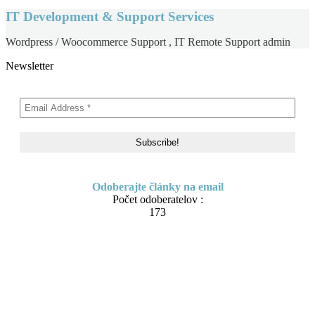
IT Development & Support Services
Wordpress / Woocommerce Support , IT Remote Support admin
Newsletter
Odoberajte články na email
Počet odoberatelov :
173
Skip
About me
to
Contact
content
IT Pomoc na diaľku
Tvorba webov a e-shopov
PC servis
BiznisTV.sk