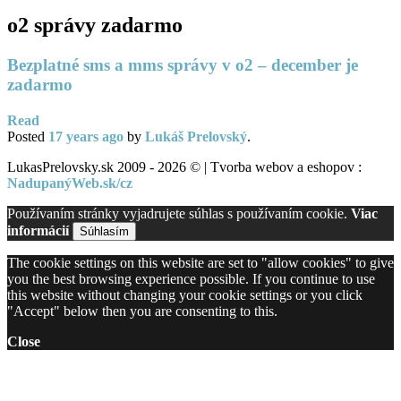
o2 správy zadarmo
Bezplatné sms a mms správy v o2 – december je
zadarmo
Read
Posted
17 years
ago
by
Lukáš Prelovský
.
LukasPrelovsky.sk 2009 - 2026 © | Tvorba webov a eshopov :
NadupanýWeb.sk/cz
Používaním stránky vyjadrujete súhlas s používaním cookie.
Viac
informácií
Súhlasím
The cookie settings on this website are set to "allow cookies" to give
you the best browsing experience possible. If you continue to use
this website without changing your cookie settings or you click
"Accept" below then you are consenting to this.
Close