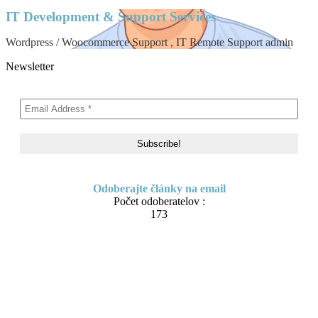
IT Development & Support Services
Wordpress / Woocommerce Support , IT Remote Support admin
Newsletter
Odoberajte články na email
Počet odoberatelov :
173
Skip
About me
to
Contact
content
IT Pomoc na diaľku
Tvorba webov a e-shopov
PC servis
BiznisTV.sk