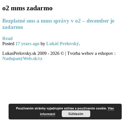
o2 mms zadarmo
Bezplatné sms a mms správy v o2 – december je
zadarmo
Read
Posted
17 years
ago
by
Lukáš Prelovský
.
LukasPrelovsky.sk 2009 - 2026 © | Tvorba webov a eshopov :
NadupanýWeb.sk/cz
Používaním stránky vyjadrujete súhlas s používaním cookie.
Viac
Súhlasím
informácií