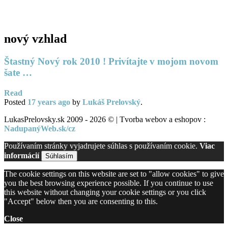
PC servis
BiznisTV.sk
nový vzhlad
Štastný Nový rok 2010 ! Privítajte v mojom novom
šate …
Read
Posted
17 years
ago
by
Lukáš Prelovský
.
LukasPrelovsky.sk 2009 - 2026 © | Tvorba webov a eshopov :
NadupanýWeb.sk/cz
Používaním stránky vyjadrujete súhlas s používaním cookie.
Viac
informácií
Súhlasím
The cookie settings on this website are set to "allow cookies" to give
you the best browsing experience possible. If you continue to use
this website without changing your cookie settings or you click
"Accept" below then you are consenting to this.
Close