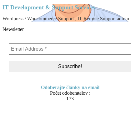
IT Development & Support Services
Wordpress / Woocommerce Support , IT Remote Support admin
Newsletter
Odoberajte články na email
Počet odoberatelov :
173
Skip to content
About me
Contact
IT Pomoc na diaľku
Tvorba webov a e-shopov