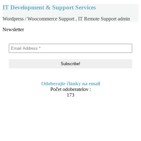
IT Development & Support Services
Wordpress / Woocommerce Support , IT Remote Support admin
Newsletter
Odoberajte články na email
Počet odoberatelov :
173
Skip
About me
to
Contact
content
IT Pomoc na diaľku
Tvorba webov a e-shopov
PC servis
BiznisTV.sk