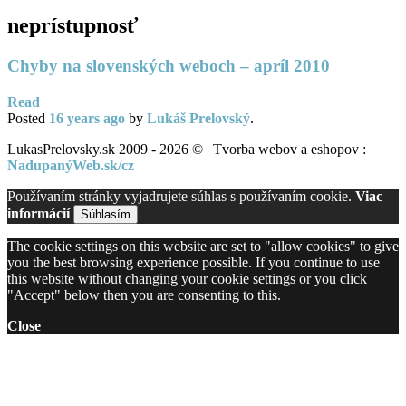
neprístupnosť
Chyby na slovenských weboch – apríl 2010
Read
Posted
16 years
ago
by
Lukáš Prelovský
.
LukasPrelovsky.sk 2009 - 2026 © | Tvorba webov a eshopov :
NadupanýWeb.sk/cz
Používaním stránky vyjadrujete súhlas s používaním cookie.
Viac
informácií
Súhlasím
The cookie settings on this website are set to "allow cookies" to give
you the best browsing experience possible. If you continue to use
this website without changing your cookie settings or you click
"Accept" below then you are consenting to this.
Close