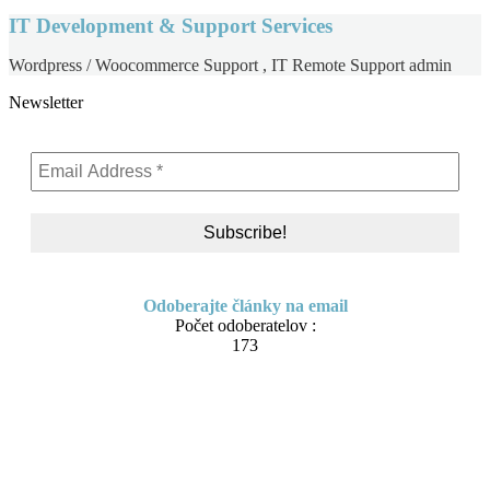
IT Development & Support Services
Wordpress / Woocommerce Support , IT Remote Support admin
Newsletter
Odoberajte články na email
Počet odoberatelov :
173
Skip to content
About me
Contact
IT Pomoc na diaľku
Tvorba webov a e-shopov