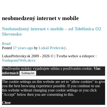
PC servis
BiznisTV.sk
neobmedzený internet v mobile
Neobmedzený internet v mobile – od Telefónica O2
Slovensko
Read
Posted
17 years
ago
by
Lukáš Prelovský
.
LukasPrelovsky.sk 2009 - 2026 © | Tvorba webov a eshopov :
NadupanýWeb.sk/cz
Používaním stránky vyjadrujete súhlas s používaním cookie.
Viac
informácií
Súhlasím
The cookie settings on this website are set to "allow cookies" to give
you the best browsing experience possible. If you continue to use
this website without changing your cookie settings or you click
"Accept" below then you are consenting to this.
Close