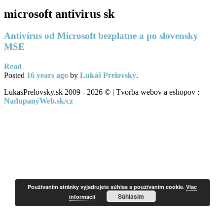
microsoft antivirus sk
Antivírus od Microsoft bezplatne a po slovensky
MSE
Read
Posted
16 years
ago
by
Lukáš Prelovský
.
LukasPrelovsky.sk 2009 - 2026 © | Tvorba webov a eshopov :
NadupanýWeb.sk/cz
Používaním stránky vyjadrujete súhlas s používaním cookie.
Viac
Súhlasím
informácií