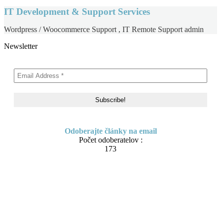
IT Development & Support Services
Wordpress / Woocommerce Support , IT Remote Support admin
Newsletter
Odoberajte články na email
Počet odoberatelov :
173
Skip
About me
to
Contact
content
IT Pomoc na diaľku
Tvorba webov a e-shopov
PC servis
BiznisTV.sk