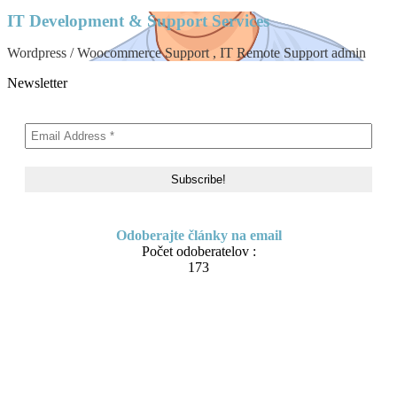
IT Development & Support Services
Wordpress / Woocommerce Support , IT Remote Support admin
Newsletter
Odoberajte články na email
Počet odoberatelov :
173
Skip
About me
to
Contact
content
IT Pomoc na diaľku
Tvorba webov a e-shopov
PC servis
BiznisTV.sk