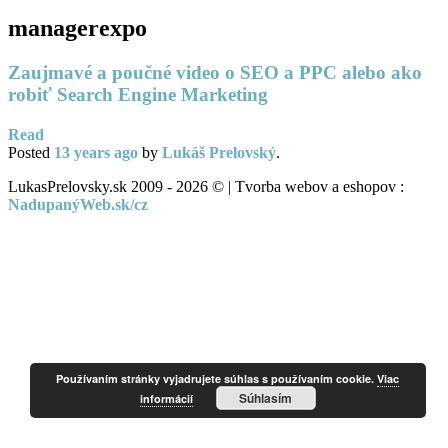
managerexpo
Zaujmavé a poučné video o SEO a PPC alebo ako
robiť Search Engine Marketing
Read
Posted
13 years
ago
by
Lukáš Prelovský
.
LukasPrelovsky.sk 2009 - 2026 © | Tvorba webov a eshopov :
NadupanýWeb.sk/cz
Používaním stránky vyjadrujete súhlas s používaním cookie.
Viac
Súhlasím
informácií