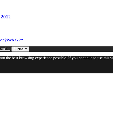
 2012
anýWeb.sk/cz
ormácií
Súhlasím
 you the best browsing experience possible. If you continue to use this