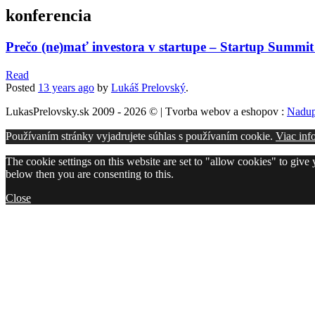
konferencia
Prečo (ne)mať investora v startupe – Startup Summit
Read
Posted
13 years
ago
by
Lukáš Prelovský
.
LukasPrelovsky.sk 2009 - 2026 © | Tvorba webov a eshopov :
Nadup
Používaním stránky vyjadrujete súhlas s používaním cookie.
Viac inf
The cookie settings on this website are set to "allow cookies" to give
below then you are consenting to this.
Close