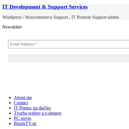
IT Development & Support Services
Wordpress / Woocommerce Support , IT Remote Support admin
Newsletter
Skip
About me
to
Contact
content
IT Pomoc na diaľku
Tvorba webov a e-shopov
PC servis
BiznisTV.sk