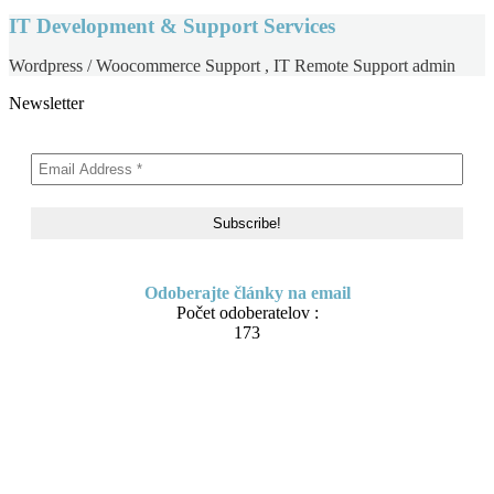
IT Development & Support Services
Wordpress / Woocommerce Support , IT Remote Support admin
Newsletter
Odoberajte články na email
Počet odoberatelov :
173
Skip
About me
to
Contact
content
IT Pomoc na diaľku
Tvorba webov a e-shopov
PC servis
BiznisTV.sk