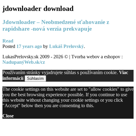
jdownloader download
Jdownloader – Neobmedzené sťahovanie z
rapidshare -nová verzia prekvapuje
Read
Posted
17 years
ago
by
Lukáš Prelovský
.
LukasPrelovsky.sk 2009 - 2026 © | Tvorba webov a eshopov :
NadupanýWeb.sk/cz
Používaním stránky vyjadrujete súhlas s používaním cookie.
Viac
informácií
Súhlasím
The cookie settings on this website are set to "allow cookies" to give
you the best browsing experience possible. If you continue to use
this website without changing your cookie settings or you click
"Accept" below then you are consenting to this.
Close