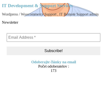
IT Development & Support Services
Wordpress / Woocommerce Support , IT Remote Support admin
Newsletter
Odoberajte články na email
Počet odoberatelov :
173
Skip to content
About me
Contact
IT Pomoc na diaľku
Tvorba webov a e-shopov
PC servis