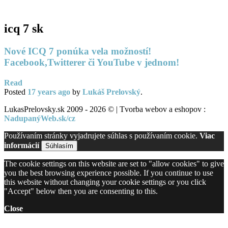
BiznisTV.sk
icq 7 sk
Nové ICQ 7 ponúka vela možností!
Facebook,Twitterer či YouTube v jednom!
Read
Posted
17 years
ago
by
Lukáš Prelovský
.
LukasPrelovsky.sk 2009 - 2026 © | Tvorba webov a eshopov :
NadupanýWeb.sk/cz
Používaním stránky vyjadrujete súhlas s používaním cookie.
Viac
informácií
Súhlasím
The cookie settings on this website are set to "allow cookies" to give
you the best browsing experience possible. If you continue to use
this website without changing your cookie settings or you click
"Accept" below then you are consenting to this.
Close