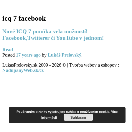
PC servis
BiznisTV.sk
icq 7 facebook
Nové ICQ 7 ponúka vela možností!
Facebook,Twitterer či YouTube v jednom!
Read
Posted
17 years
ago
by
Lukáš Prelovský
.
LukasPrelovsky.sk 2009 - 2026 © | Tvorba webov a eshopov :
NadupanýWeb.sk/cz
Používaním stránky vyjadrujete súhlas s používaním cookie.
Viac
Súhlasím
informácií