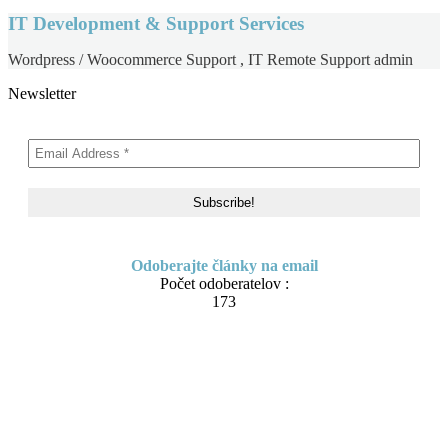
IT Development & Support Services
Wordpress / Woocommerce Support , IT Remote Support admin
Newsletter
Odoberajte články na email
Počet odoberatelov :
173
Skip to content
About me
Contact
IT Pomoc na diaľku
Tvorba webov a e-shopov